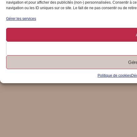
navigation et pour afficher des publicités (non-) personnalisées. Consentir à 
navigation ou les ID uniques sur ce site. Le fait de ne pas consentir ou de retire
Gérer les services
Gére
Politique de cookies
Déc