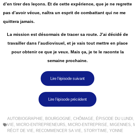
d’en tirer des leçons. Et de cette expérience, que je ne regrette
pas d’avoir vécue, naîtra un esprit de combattant qui ne me
quittera jamais.
La mission est désormais de tracer sa route. J’ai décidé de
travailler dans l’audiovisuel, et je vais tout mettre en place
pour obtenir ce que je veux. Mais ça, je te le raconte la
semaine prochaine.
Lire l'épisode suivant
Lire l'épisode précédent
AUTOBIOGRAPHIE
,
BOURGOGNE
,
CHÔMAGE
,
ÉPISODE DU LUNDI
VIE
,
MICRO-ENTREPRENEURS
,
MICRO-ENTREPRISE
,
MIGENNES
,
RÉCIT DE VIE
,
RECOMMENCER SA VIE
,
STORYTIME
,
YONNE