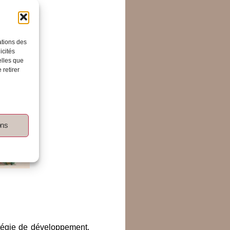
ations des
icités
elles que
 retirer
ons
atégie de développement.