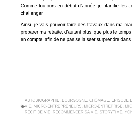
Comme toujours en début d’année, je planifie les co
challenger.
Ainsi, je vais pouvoir faire des travaux dans ma ma
préparer ma retraite, d’autant plus, que plus le temps
en compte, afin de ne pas se laisser surprendre dan
AUTOBIOGRAPHIE
,
BOURGOGNE
,
CHÔMAGE
,
ÉPISODE D
VIE
,
MICRO-ENTREPRENEURS
,
MICRO-ENTREPRISE
,
MI
RÉCIT DE VIE
,
RECOMMENCER SA VIE
,
STORYTIME
,
YO