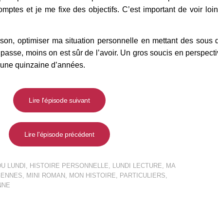
mptes et je me fixe des objectifs.
C’est important de voir loin
ison, optimiser ma situation personnelle en mettant des sous
 passe, moins on est sûr de l’avoir. Un gros soucis en perspectiv
s une quinzaine d’années.
Lire l'épisode suivant
Lire l'épisode précédent
U LUNDI
,
HISTOIRE PERSONNELLE
,
LUNDI LECTURE
,
MA
GENNES
,
MINI ROMAN
,
MON HISTOIRE
,
PARTICULIERS
,
NNE