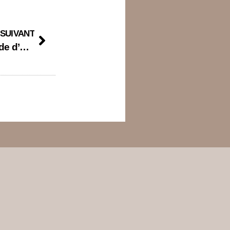
SUIVANT
Se former quand on est indépendante : mode d’emploi pour booster ton activité