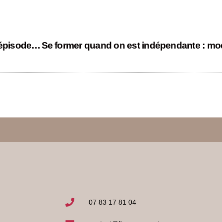
Mini roman – A la croisée des chemins – épisode 17
07 83 17 81 04