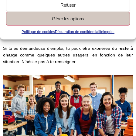
Attends la validation
de l’organisme de formation.
Refuser
Commence ta formation
une fois l’inscription confirmée.
Gérer les options
Le gouvernement a instauré une
participation forfaitaire
d’une
centaine d’euros lors de l’achat d’une formation avec les droits
Politique de cookies
Déclaration de confidentialité
Imprint
CPF. Cette participation est réévaluée chaque année.
Si tu es demandeuse d’emploi, tu peux être exonérée du
reste à
charge
comme quelques autres usagers, en fonction de leur
situation. N’hésite pas à te renseigner.