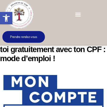
Ouvrir la barre d’outils
Prendre rendez-vous
Salariée, indépendante, forme-
toi gratuitement avec ton CPF :
mode d’emploi !