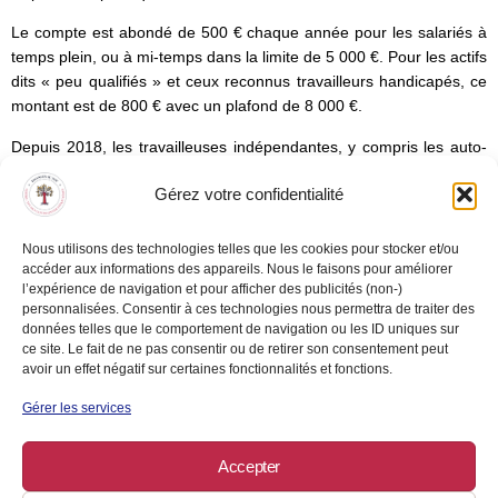
Le compte est abondé de 500 € chaque année pour les salariés à
temps plein, ou à mi-temps dans la limite de 5 000 €. Pour les actifs
dits « peu qualifiés » et ceux reconnus travailleurs handicapés, ce
montant est de 800 € avec un plafond de 8 000 €.
Depuis 2018, les travailleuses indépendantes, y compris les auto-
entrepreneures, bénéficient du CPF. Pour cela, tu dois être en
Gérez votre confidentialité
activité (avoir déclaré un chiffre d’affaires positif) et avoir payé ta
Cotisation à la Formation Professionnelle (CFP)
.
Chaque année, le
CPF est alimenté à hauteur de 500 €, dans la limite d’un plafond de
Nous utilisons des technologies telles que les cookies pour stocker et/ou
5 000 €.
accéder aux informations des appareils. Nous le faisons pour améliorer
l’expérience de navigation et pour afficher des publicités (non-)
personnalisées. Consentir à ces technologies nous permettra de traiter des
Comment utiliser mon CPF ?
données telles que le comportement de navigation ou les ID uniques sur
ce site. Le fait de ne pas consentir ou de retirer son consentement peut
avoir un effet négatif sur certaines fonctionnalités et fonctions.
Choisis ta formation
sur le site
Mon Compte Formation
.
Gérer les services
Vérifie
qu’elle est bien éligible au CPF.
Inscris-toi
directement en ligne.
Accepter