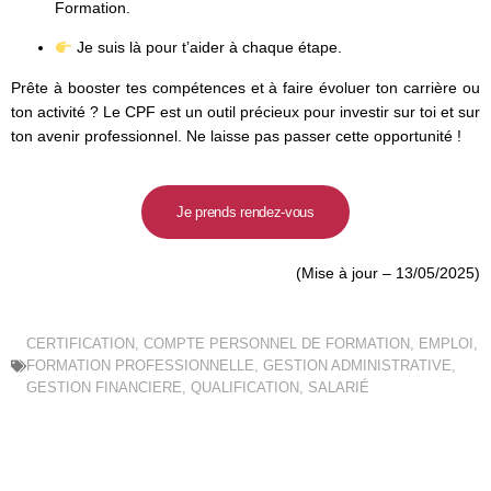
Formation.
Je suis là pour t’aider à chaque étape.
Prête à booster tes compétences et à faire évoluer ton carrière ou
ton activité ? Le CPF est un outil précieux pour investir sur toi et sur
ton avenir professionnel. Ne laisse pas passer cette opportunité !
Je prends rendez-vous
(Mise à jour – 13/05/2025)
CERTIFICATION
,
COMPTE PERSONNEL DE FORMATION
,
EMPLOI
,
FORMATION PROFESSIONNELLE
,
GESTION ADMINISTRATIVE
,
GESTION FINANCIERE
,
QUALIFICATION
,
SALARIÉ