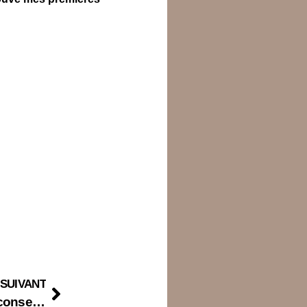
SUIVANT
Une nouvelle corde à mon arc : je deviens conseillère en création et en gestion du patrimoine !