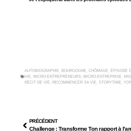
AUTOBIOGRAPHIE
,
BOURGOGNE
,
CHÔMAGE
,
ÉPISODE D
VIE
,
MICRO-ENTREPRENEURS
,
MICRO-ENTREPRISE
,
MI
RÉCIT DE VIE
,
RECOMMENCER SA VIE
,
STORYTIME
,
YO
PRÉCÉDENT
Challenge : Transforme Ton rapport à l’ar