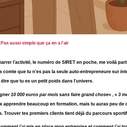
Pas aussi simple que ça en a l'air
arrer l’activité, le numéro de SIRET en poche, me voilà parti
ends comte que tu n’es pas la seule auto-entrepreneure sur in
dire que tu es un petit poids dans l’univers.
ner 10 000 euros par mois sans faire grand chose
« , «
3 mo
x apprendre beaucoup en formation, mais tu auras peu de c
. Trouver tes premiers clients tient déjà du parcours sportif
comment j’ai mis en place mon entreprise et comment j’ai t