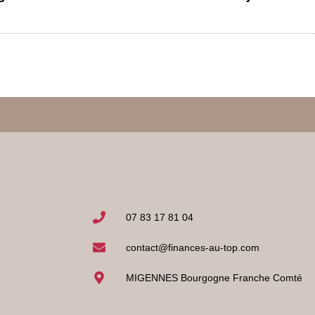
07 83 17 81 04
contact@finances-au-top.com
MIGENNES Bourgogne Franche Comté