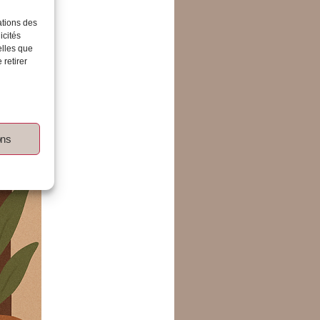
ations des
icités
elles que
 retirer
ons