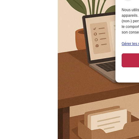
Nous utili
appareils.
(non-) per
le comport
son consen
Gérer les 