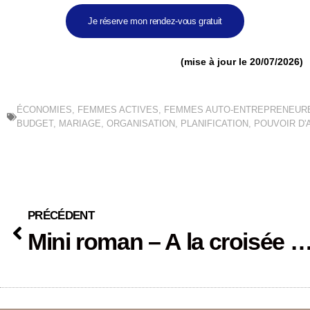
Je réserve mon rendez-vous gratuit
(mise à jour le 20/07/2026)
ÉCONOMIES
,
FEMMES ACTIVES
,
FEMMES AUTO-ENTREPRENEUR
BUDGET
,
MARIAGE
,
ORGANISATION
,
PLANIFICATION
,
POUVOIR D'
PRÉCÉDENT
Mini roman – A la croisée des chemins – épi