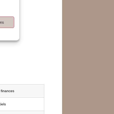
ons
 finances
iels