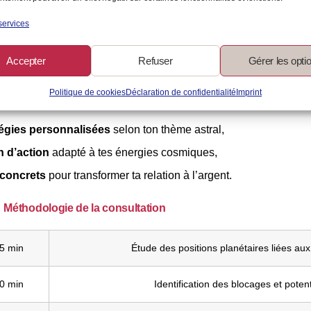
 de tes
motivations profondes
liées à l’argent,
services
tion de
tes peurs et de tes croyances limitantes
.
Accepter
Refuser
Gérer les opti
Politique de cookies
Déclaration de confidentialité
Imprint
e des actions claires, réalistes et alignées avec toi
tégies personnalisées
selon ton thème astral,
n d’action
adapté à tes énergies cosmiques,
 concrets
pour transformer ta relation à l’argent.
Méthodologie de la consultation
5 min
Étude des positions planétaires liées aux
0 min
Identification des blocages et potent