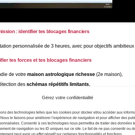
ission : identifier tes blocages financiers
ation personnalisée de 3 heures, avec pour objectifs ambitieux 
tifier tes forces et tes blocages financiers
die de votre
maison astrologique richesse
(2e maison),
étection des
schémas répétitifs limitants
,
vélation de tes
talents financiers naturels
.
Gérez votre confidentialité
sons des technologies telles que les cookies pour stocker et/ou accéder aux inform
 Nous le faisons pour améliorer l’expérience de navigation et pour afficher des publ
e ton fonctionnement naturel face à l’argent
sonnalisées. Consentir à ces technologies nous permettra de traiter des données t
ement de navigation ou les ID uniques sur ce site. Le fait de ne pas consentir ou de
ryptage de
ton profil financier astrologique
,
tement peut avoir un effet négatif sur certaines fonctionnalités et fonctions.