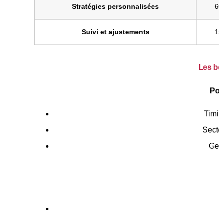
Stratégies personnalisées
6
Suivi et ajustements
1
Les b
Po
Timi
Sect
Ge