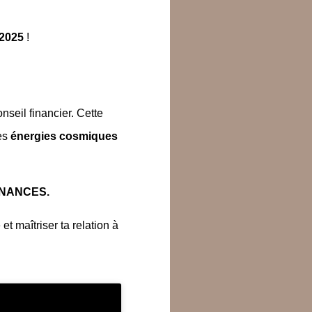
 2025
!
nseil financier. Cette
les
énergies cosmiques
FINANCES.
t maîtriser ta relation à