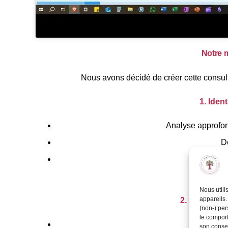
Notre m
Nous avons décidé de créer cette consult
1. Iden
Analyse approfon
D
Ré
Nous utili
appareils.
2. Comprendr
(non-) per
le comport
Déc
son consen