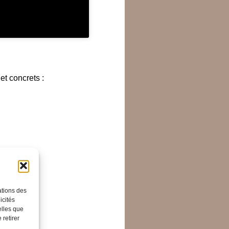
et concrets :
ations des
icités
elles que
 retirer