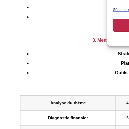
Analyse
Gérer les 
Identifica
3. Mettre en plac
Stra
Pla
Outils
Analyse du thème
4
Diagnostic financier
6