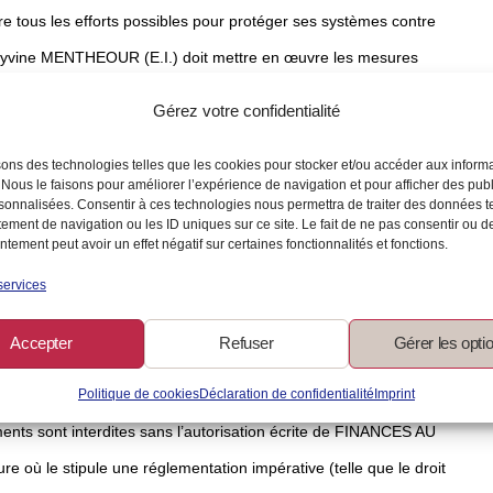
tous les efforts possibles pour protéger ses systèmes contre
Ludyvine MENTHEOUR (E.I.) doit mettre en œuvre les mesures
tenant compte, entre autres, de l’état de l’art. Toutefois, il ne
Gérez votre confidentialité
 soit, direct et/ou indirect, subi par un utilisateur du site web,
sons des technologies telles que les cookies pour stocker et/ou accéder aux inform
e de ses systèmes par une tierce partie.
 Nous le faisons pour améliorer l’expérience de navigation et pour afficher des publ
sonnalisées. Consentir à ces technologies nous permettra de traiter des données t
e responsabilité quant au contenu des sites web auxquels ou à
ement de navigation ou les ID uniques sur ce site. Le fait de ne pas consentir ou de
tement peut avoir un effet négatif sur certaines fonctionnalités et fonctions.
e. Les produits ou services offerts par des tierces parties sont
services
 applicables de ces tierces parties.
Accepter
Refuser
Gérer les opti
 de ce site web sont la propriété de FINANCES AU TOP - Ludyvine
OUR (E.I.).
Politique de cookies
Déclaration de confidentialité
Imprint
uments sont interdites sans l’autorisation écrite de FINANCES AU
 où le stipule une réglementation impérative (telle que le droit