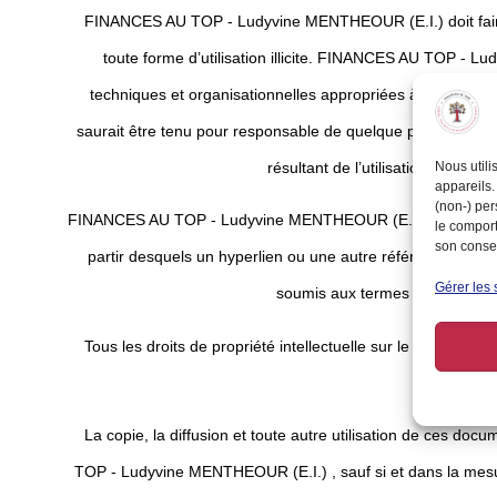
FINANCES AU TOP - Ludyvine MENTHEOUR (E.I.) doit faire 
toute forme d’utilisation illicite. FINANCES AU TOP - 
techniques et organisationnelles appropriées à cette fin, en 
saurait être tenu pour responsable de quelque préjudice que ce
Nous utili
résultant de l’utilisation illégal
appareils.
(non-) per
FINANCES AU TOP - Ludyvine MENTHEOUR (E.I.) décline tout
le comport
son consen
partir desquels un hyperlien ou une autre référence est fait
Gérer les 
soumis aux termes et conditions
Tous les droits de propriété intellectuelle sur le contenu
MENTHE
La copie, la diffusion et toute autre utilisation de ces doc
TOP - Ludyvine MENTHEOUR (E.I.) , sauf si et dans la mesure