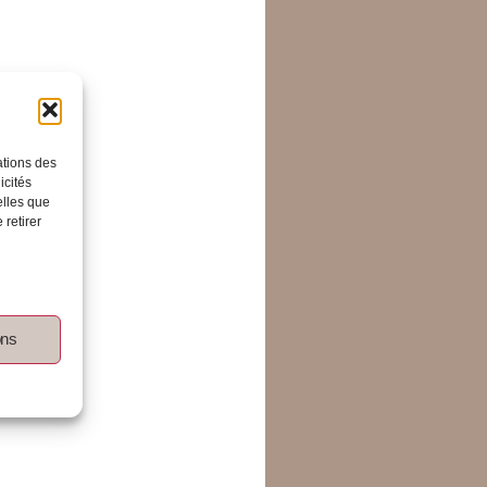
ations des
icités
elles que
 retirer
ons