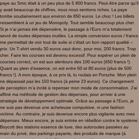
paye au Smic était à un peu plus de 5 800 francs. Peut-être parce qu’il
y avait beaucoup de chiffres, nous nous sentions riches. La paye
tombe soudainement aux environ de 850 euros. Le choc ! Les billets
ressemblent à un jeu de Monopoly. Tout semble beaucoup plus cher.
Si je n’ai jamais été dépensière, le passage à l’Euro m’a totalement
sevré de toutes dépenses inutiles. La simple conversion euros / francs
me permettait de voir tout de suite si c’était un bon rapport qualité –
prix. Un T-shirt vendu 30 euros vaut donc, pour moi, 200 francs. Trop
cher. Faire les courses est devenu excessif. Pour espérer un plein de
courses correct, on est aux alentours des 100 euros (650 francs !).
Quant au plein d’essence, on est entre 60 et 80 euros (plus de 500
francs !). A mon époque, à ce prix là, tu roulais en Porsche. Mon plein
ne dépassait pas les 150 francs (à peine 23 euros). Ce changement
de perception m’a incité à repenser mon mode de consommation. J’ai
affiné ma méthode de gestion des dépenses, pour arriver à une
stratégie de développement optimale. Grâce au passage à l’Euro, je
ne suis pas devenue une acheteuse compulsive, ni une fashion
victime. Au contraire, je suis devenue encore plus vigilante avec mes
dépenses. Mieux encore, je suis entrée en rébellion contre le système.
Boycott des stations essence de luxe, des autoroutes passées au
main du privé, des parkings payants, des produits de marque (à