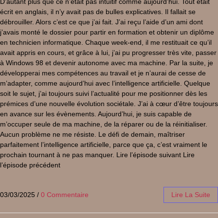
D’autant plus que ce n’était pas intuitif comme aujourd’hui. Tout était
écrit en anglais, il n’y avait pas de bulles explicatives. Il fallait se
débrouiller. Alors c’est ce que j’ai fait. J’ai reçu l’aide d’un ami dont
j’avais monté le dossier pour partir en formation et obtenir un diplôme
en technicien informatique. Chaque week-end, il me restituait ce qu’il
avait appris en cours, et grâce à lui, j’ai pu progresser très vite, passer
à Windows 98 et devenir autonome avec ma machine. Par la suite, je
développerai mes compétences au travail et je n’aurai de cesse de
m’adapter, comme aujourd’hui avec l’intelligence artificielle. Quelque
soit le sujet, j’ai toujours suivi l’actualité pour me positionner dès les
prémices d’une nouvelle évolution sociétale. J’ai à cœur d’être toujours
en avance sur les évènements. Aujourd’hui, je suis capable de
m’occuper seule de ma machine, de la réparer ou de la réinitialiser.
Aucun problème ne me résiste. Le défi de demain, maîtriser
parfaitement l’intelligence artificielle, parce que ça, c’est vraiment le
prochain tournant à ne pas manquer. Lire l’épisode suivant Lire
l’épisode précédent
03/03/2025
/
0 Commentaire
Lire La Suite