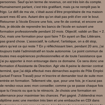
personnes. Sauf qu’en terme de revenus, on est très loin du compte.
Humainement parlant, c’est très gratifiant, mais ça ne remplit pas le
frigo. Le défi de ma vie, c’était aussi d’être propriétaire de ma maison
avant mes 40 ans. Autant dire qu’on était pas prêt d’en voir le bout.
Retourner à l’école Encore une fois, une fin de contrat, et encore une
fois, je décide de reprendre les bancs de l’école en suivant une
formation professionnelle pendant 10 mois. Objectif, validé un Bac + 2.
Oui, mais une formation pour quoi faire ? En ayant un Bac Littéraire,
pas grand chose. L’associatif, le culturel, l’artistique, on a dit stop,
alors qu’est ce qui reste ? En y réfléchissant bien, pendant 20 ans, j’ai
toujours traité l’administratif en toute autonomie. Le point commun de
toutes mes expériences professionnelles et de toute l’assistance que
j’ai pu apporter à mon entourage dans ce domaine. Ce sera donc une
formation d’Assistante de Direction. Agir vite A peine le dernier contrat
terminé, que j’ai déjà effectué mes démarches auprès de Pôle Emploi
(actuel France Travail) pour m’inscrire et demander tout de suite mon
entrée en formation. Tellement vite, que, pour une fois, je n’aurai pas
de rendez-vous avec mon conseiller, comme ça se passe chaque fois
que tu t’inscris ou que tu te réinscris. Je choisis une formation en
alternance pour maximiser les chances. Pari gagné. J’obtiendrai mon
diplôme avec une mention très bien et une embauche en CDI dans