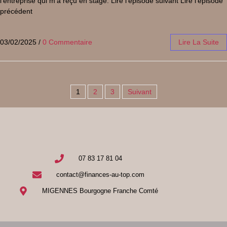
l’entreprise qui m’a reçu en stage. Lire l’épisode suivant Lire l’épisode
précédent
03/02/2025
/
0 Commentaire
Lire La Suite
1
2
3
Suivant
07 83 17 81 04
contact@finances-au-top.com
MIGENNES Bourgogne Franche Comté