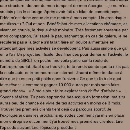
une structure, donner de mon temps et de mon énergie … je ne m’en
sentais plus le courage. Après avoir fait un bilan de compétences,
l’idée m’est donc venue de me mettre à mon compte. Un gros risque
me diras-tu ? Oui et non. Bénéficiant de mes allocations chômage, et
vivant en couple, le risque était moindre. Très fortement soutenue par
mon compagnon, j’ai sauté le pas, sachant qu’en cas de galère, je ne
reculerai pas à la tâche s’il fallait faire un boulot alimentaire en
attendant que mes activités se développent. Pas aussi simple que ça
en a l’air Un projet bien ficelé, des finances pour démarrer l’activité, le
numéro de SIRET en poche, me voilà partie sur la route de
l’entrepreneuriat. Sauf que très vite, tu te rends comte que tu n’es pas
la seule auto-entrepreneure sur internet. J’aurai même tendance à
dire que tu es un petit poids dans l’univers. Ce que tu lis à de quoi
faire rêver : « comment gagner 10 000 euros par mois sans faire
grand chose« , « 3 mois pour faire exploser ton chiffre d’affaires » …
Soyons réaliste. Tu peux apprendre beaucoup en formation, mais tu
auras peu de chance de vivre de tes activités en moins de 3 mois.
Trouver tes premiers clients tient déjà du parcours sportif. Je
t’expliquerai dans les prochains épisodes comment j’ai mis en place
mon entreprise et comment j’ai trouvé mes premières clientes. Lire
l’épisode suivant Lire l’épisode précédent