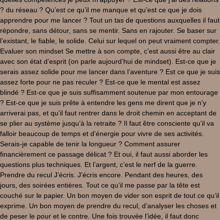
? du réseau ? Qu’est ce qu’il me manque et qu’est ce que je dois
apprendre pour me lancer ? Tout un tas de questions auxquelles il faut
répondre, sans détour, sans se mentir. Sans en rajouter. Se baser sur
l’existant, le fiable, le solide. Celui sur lequel on peut vraiment compter.
Evaluer son mindset Se mettre à son compte, c’est aussi être au clair
avec son état d’esprit (on parle aujourd’hui de mindset). Est-ce que je
serais assez solide pour me lancer dans l’aventure ? Est ce que je suis
assez forte pour ne pas reculer ? Est-ce que le mental est assez
blindé ? Est-ce que je suis suffisamment soutenue par mon entourage
? Est-ce que je suis prête à entendre les gens me dirent que je n’y
arriverai pas, et qu’il faut rentrer dans le droit chemin en acceptant de
se plier au système jusqu’à la retraite ? Il faut être consciente qu’il va
falloir beaucoup de temps et d’énergie pour vivre de ses activités.
Serais-je capable de tenir la longueur ? Comment assurer
financièrement ce passage délicat ? Et oui, il faut aussi aborder les
questions plus techniques. Et l’argent, c’est le nerf de la guerre.
Prendre du recul J’écris. J’écris encore. Pendant des heures, des
jours, des soirées entières. Tout ce qu’il me passe par la tête est
couché sur le papier. Un bon moyen de vider son esprit de tout ce qu’il
exprime. Un bon moyen de prendre du recul, d’analyser les choses et
de peser le pour et le contre. Une fois trouvée l’idée, il faut donc