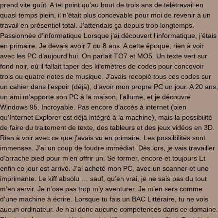
prend vite goût. A tel point qu’au bout de trois ans de télétravail en
quasi temps plein, il n’était plus concevable pour moi de revenir à un
travail en présentiel total. J’attendais ça depuis trop longtemps.
Passionnée d’informatique Lorsque j’ai découvert l’informatique, j’étais
en primaire. Je devais avoir 7 ou 8 ans. A cette époque, rien à voir
avec les PC d’aujourd’hui. On parlait TO7 et MO5. Un texte vert sur
fond noir, où il fallait taper des kilomètres de codes pour concevoir
trois ou quatre notes de musique. J’avais recopié tous ces codes sur
un cahier dans l’espoir (déjà), d’avoir mon propre PC un jour. A 20 ans,
un ami m’apporte son PC à la maison, l’allume, et je découvre
Windows 95. Incroyable. Pas encore d’accès à internet (bien
qu’Internet Explorer est déjà intégré à la machine), mais la possibilité
de faire du traitement de texte, des tableurs et des jeux vidéos en 3D.
Rien à voir avec ce que j’avais vu en primaire. Les possibilités sont
immenses. J’ai un coup de foudre immédiat. Dès lors, je vais travailler
d’arrache pied pour m’en offrir un. Se former, encore et toujours Et
enfin ce jour est arrivé. J’ai acheté mon PC, avec un scanner et une
imprimante. Le kiff absolu … sauf, qu’en vrai, je ne sais pas du tout
m’en servir. Je n’ose pas trop m’y aventurer. Je m’en sers comme
d’une machine à écrire. Lorsque tu fais un BAC Littéraire, tu ne vois
aucun ordinateur. Je n’ai donc aucune compétences dans ce domaine.