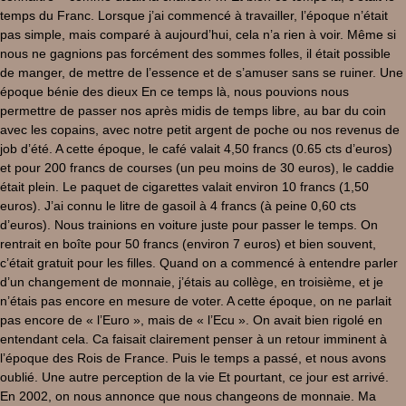
temps du Franc. Lorsque j’ai commencé à travailler, l’époque n’était
pas simple, mais comparé à aujourd’hui, cela n’a rien à voir. Même si
nous ne gagnions pas forcément des sommes folles, il était possible
de manger, de mettre de l’essence et de s’amuser sans se ruiner. Une
époque bénie des dieux En ce temps là, nous pouvions nous
permettre de passer nos après midis de temps libre, au bar du coin
avec les copains, avec notre petit argent de poche ou nos revenus de
job d’été. A cette époque, le café valait 4,50 francs (0.65 cts d’euros)
et pour 200 francs de courses (un peu moins de 30 euros), le caddie
était plein. Le paquet de cigarettes valait environ 10 francs (1,50
euros). J’ai connu le litre de gasoil à 4 francs (à peine 0,60 cts
d’euros). Nous trainions en voiture juste pour passer le temps. On
rentrait en boîte pour 50 francs (environ 7 euros) et bien souvent,
c’était gratuit pour les filles. Quand on a commencé à entendre parler
d’un changement de monnaie, j’étais au collège, en troisième, et je
n’étais pas encore en mesure de voter. A cette époque, on ne parlait
pas encore de « l’Euro », mais de « l’Ecu ». On avait bien rigolé en
entendant cela. Ca faisait clairement penser à un retour imminent à
l’époque des Rois de France. Puis le temps a passé, et nous avons
oublié. Une autre perception de la vie Et pourtant, ce jour est arrivé.
En 2002, on nous annonce que nous changeons de monnaie. Ma