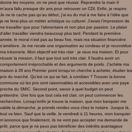
donne les moyens, on ne peut que réussir. Reprendre la main Il
m’aura fallu presque dix ans pour retrouver un CDI. Enfin, je respire.
Je ne te cache pas qu’au début, j’ai eu du mal à me faire à l’idée que
je ne ferai plus un métier artistique ou culturel. J’avais l’impression de
ne travailler que pour l’alimentaire et non plus par passion. Le plaisir
d’aller travailler viendra beaucoup plus tard. Pendant la première
année, le moral n’est pas au beau fixe, mais ma situation financière
s’améliore. Je me recale une organisation au cordeau et je reconstitue
ma trésorerie. Mon objectif est très clair : je veux ma maison. Et pour
réussir la mission, il faut que tout soit très clair. Il faudra avoir un
comportement irréprochable et des arguments de poids. J’achète ma
maison à 39 ans Premier point lorsqu’on cherche à acheter, étudier les
prix du marché. Qu’est ce qui se fait, à combien ? Trouver la bonne
commune où les prix sont raisonnables et accessibles avec une paye
proche du SMIC. Second point, savoir à quel budget on peut
prétendre. Une fois que tout cela est clair, on peut commencer les
recherches. Lorsqu’enfin je trouve la maison, que mon banquier me
valide la démarche, je prends rendez-vous chez le notaire. Jusque là,
tout va bien. Sauf que la veille, le vendredi à 11 heures, mon banquier
m’annonce que finalement, ils ne vont pas accepter ma demande de
prêt, parce que je ne peux pas bénéficier des intérêts avantageux