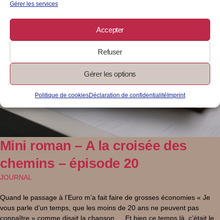
Gérer les services
Accepter
Refuser
Gérer les options
Politique de cookies
Déclaration de confidentialité
Imprint
Mini roman – A la croisée des
chemins – épisode 20
JOURNAL
Quand le passage à l’Euro m’a fait faire de grosses économies « Je
vous parle d’un temps, que les moins de 20 ans ne peuvent pas
connaître » comme disait la chanson … Et bien ce temps là, c’était le