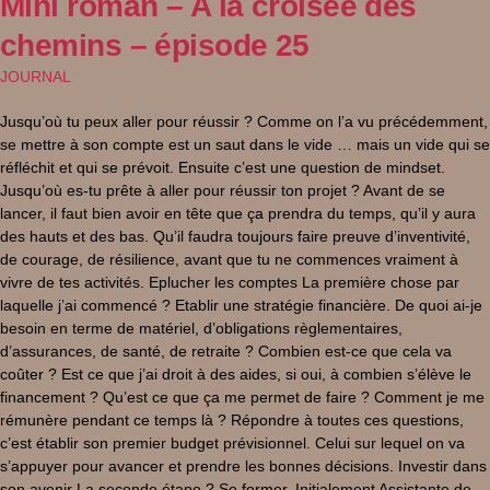
Mini roman – A la croisée des
chemins – épisode 25
JOURNAL
Jusqu’où tu peux aller pour réussir ? Comme on l’a vu précédemment,
se mettre à son compte est un saut dans le vide … mais un vide qui se
réfléchit et qui se prévoit. Ensuite c’est une question de mindset.
Jusqu’où es-tu prête à aller pour réussir ton projet ? Avant de se
lancer, il faut bien avoir en tête que ça prendra du temps, qu’il y aura
des hauts et des bas. Qu’il faudra toujours faire preuve d’inventivité,
de courage, de résilience, avant que tu ne commences vraiment à
vivre de tes activités. Eplucher les comptes La première chose par
laquelle j’ai commencé ? Etablir une stratégie financière. De quoi ai-je
besoin en terme de matériel, d’obligations règlementaires,
d’assurances, de santé, de retraite ? Combien est-ce que cela va
coûter ? Est ce que j’ai droit à des aides, si oui, à combien s’élève le
financement ? Qu’est ce que ça me permet de faire ? Comment je me
rémunère pendant ce temps là ? Répondre à toutes ces questions,
c’est établir son premier budget prévisionnel. Celui sur lequel on va
s’appuyer pour avancer et prendre les bonnes décisions. Investir dans
son avenir La seconde étape ? Se former. Initialement Assistante de