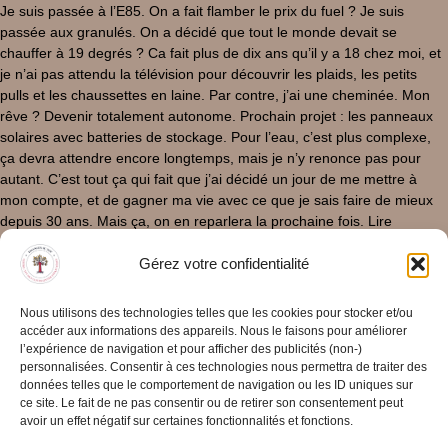
Je suis passée à l’E85. On a fait flamber le prix du fuel ? Je suis
passée aux granulés. On a décidé que tout le monde devait se
chauffer à 19 degrés ? Ca fait plus de dix ans qu’il y a 18 chez moi, et
je n’ai pas attendu la télévision pour découvrir les plaids, les petits
pulls et les chaussettes en laine. Par contre, j’ai une cheminée. Mon
rêve ? Devenir totalement autonome. Prochain projet : les panneaux
solaires avec batteries de stockage. Pour l’eau, c’est plus complexe,
ça devra attendre encore longtemps, mais je n’y renonce pas pour
autant. C’est tout ça qui fait que j’ai décidé un jour de me mettre à
mon compte, et de gagner ma vie avec ce que je sais faire de mieux
depuis 30 ans. Mais ça, on en reparlera la prochaine fois. Lire
l’épisode suivant Lire l’épisode précédent
Gérez votre confidentialité
31/03/2025
/
0 Commentaire
Lire La Suite
Nous utilisons des technologies telles que les cookies pour stocker et/ou
accéder aux informations des appareils. Nous le faisons pour améliorer
l’expérience de navigation et pour afficher des publicités (non-)
personnalisées. Consentir à ces technologies nous permettra de traiter des
données telles que le comportement de navigation ou les ID uniques sur
ce site. Le fait de ne pas consentir ou de retirer son consentement peut
avoir un effet négatif sur certaines fonctionnalités et fonctions.