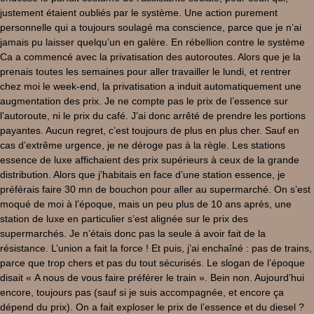
justement étaient oubliés par le système. Une action purement
personnelle qui a toujours soulagé ma conscience, parce que je n’ai
jamais pu laisser quelqu’un en galère. En rébellion contre le système
Ca a commencé avec la privatisation des autoroutes. Alors que je la
prenais toutes les semaines pour aller travailler le lundi, et rentrer
chez moi le week-end, la privatisation a induit automatiquement une
augmentation des prix. Je ne compte pas le prix de l’essence sur
l’autoroute, ni le prix du café. J’ai donc arrêté de prendre les portions
payantes. Aucun regret, c’est toujours de plus en plus cher. Sauf en
cas d’extrême urgence, je ne déroge pas à la règle. Les stations
essence de luxe affichaient des prix supérieurs à ceux de la grande
distribution. Alors que j’habitais en face d’une station essence, je
préférais faire 30 mn de bouchon pour aller au supermarché. On s’est
moqué de moi à l’époque, mais un peu plus de 10 ans après, une
station de luxe en particulier s’est alignée sur le prix des
supermarchés. Je n’étais donc pas la seule à avoir fait de la
résistance. L’union a fait la force ! Et puis, j’ai enchaîné : pas de trains,
parce que trop chers et pas du tout sécurisés. Le slogan de l’époque
disait « A nous de vous faire préférer le train ». Bein non. Aujourd’hui
encore, toujours pas (sauf si je suis accompagnée, et encore ça
dépend du prix). On a fait exploser le prix de l’essence et du diesel ?