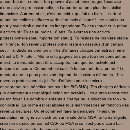
a pour but de : soutenir ton pouvoir d’achat, encourager l’exercice
d’une activité professionnelle, et t’apporter un peu plus de stabilité
financière. Autrement dit, c’est un petit + qui fait du bien … surtout
quand ton chiffre d’affaires varie d’un mois à l’autre ! Les conditions
pour y avoir droit quand tu es indépendante Tu peux toucher la prime
d’activité si : Tu as au moins 18 ans. Tu exerces une activité
professionnelle (peu importe ton statut). Tu résides de manière stable
en France. Ton revenu professionnel reste en dessous d’un certain
seuil. Tu déclares bien ton chiffre d’affaires chaque trimestre, même
s’il est à 0. À noter : Même si tu gagnes très peu (ou rien pendant un
mois), ta demande peut être acceptée, tant que ton activité est
toujours en cours. Comment est calculé le montant de la prime ? Le
montant que tu peux percevoir dépend de plusieurs éléments : Tes
revenus professionnels (chiffre d’affaires pour les micro-
entrepreneures, bénéfice net pour les BIC/BNC). Tes charges déduites
(un abattement est appliqué selon ton activité). Les autres ressources
de ton foyer. Le nombre d’enfants à charge ou la situation de ton / ta
conjoint(e). La prime est recalculée tous les trimestres en fonction des
revenus déclarés. Où et comment faire la demande ? Fais une
simulation en ligne sur caf.fr ou sur le site de la MSA. Si tu es éligible,
crée ton espace personnel CAF ou MSA si ce n’est pas encore fait.
Dépose ta demande de prime d’activité directement depuis ton