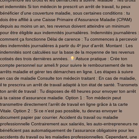
comprendre tes droits et les démarches à suivre. Maladie : Tes droits
et indemnités Si ton médecin te prescrit un arrêt de travail, tu peux
bénéficier d’une couverture maladie, sous certaines conditions : tu
dois être affilié à une Caisse Primaire d’Assurance Maladie (CPAM)
depuis au moins un an, tes revenus doivent atteindre un minimum
pour être éligible aux indemnités journalières. Indemnités journalières :
comment ça fonctionne Délai de carence : Tu commences à percevoir
des indemnités journalières à partir du 4ᵉ jour d’arrêt. Montant : Les
indemnités sont calculées sur la base de la moyenne de tes revenus
cotisés des trois dernières années.
Astuce pratique : Crée ton
compte personnel sur ameli.fr pour suivre le remboursement de tes
arrêts maladie et gérer tes démarches en ligne. Les étapes à suivre
en cas de maladie Consulte ton médecin traitant : En cas de maladie,
il te prescrira un arrêt de travail adapté à ton état de santé. Transmets
ton arrêt de travail : Tu disposes de 48 heures pour envoyer ton arrêt
à ta caisse d’assurance maladie. Option 1 : Ton médecin peut
transmettre directement l’arrêt de travail en ligne grâce à ta carte
Vitale. Option 2 : Si ce n’est pas possible, tu devras envoyer le
document papier par courrier. Accident du travail ou maladie
professionnelle Contrairement aux salariés, les auto-entrepreneurs ne
bénéficient pas automatiquement de l’assurance obligatoire pour les
accidents du travail ou les maladies professionnelles. Cependant, une