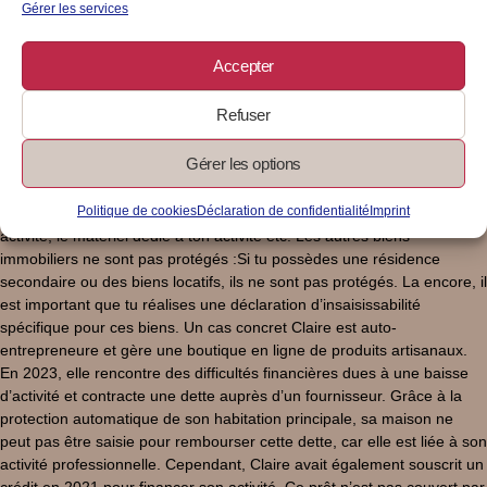
notaire et publiée pour être opposable aux créanciers. Cela te permet
Gérer les services
de sécuriser davantage ton patrimoine personnel. Pour les auto-
entrepreneures Les créances avant 2022 ne sont pas couvertes :Si tu
Accepter
as contracté des dettes avant le 14 février 2022, ta résidence
principale reste exposée. Il est donc fortement recommandé de
Refuser
réaliser une déclaration d’insaisissabilité auprès d’un notaire pour
protéger ces créances plus anciennes. Seuls les biens affectés à
Gérer les options
l’activité professionnelle peuvent être saisis :Par défaut, tous les biens
utilisés dans le cadre de ton activité professionnelle peuvent être saisis
Politique de cookies
Déclaration de confidentialité
Imprint
par les créanciers. Par exemple, le véhicule que tu utilises pour ton
activité, le matériel dédié à ton activité etc. Les autres biens
immobiliers ne sont pas protégés :Si tu possèdes une résidence
secondaire ou des biens locatifs, ils ne sont pas protégés. La encore, il
est important que tu réalises une déclaration d’insaisissabilité
spécifique pour ces biens. Un cas concret Claire est auto-
entrepreneure et gère une boutique en ligne de produits artisanaux.
En 2023, elle rencontre des difficultés financières dues à une baisse
d’activité et contracte une dette auprès d’un fournisseur. Grâce à la
protection automatique de son habitation principale, sa maison ne
peut pas être saisie pour rembourser cette dette, car elle est liée à son
activité professionnelle. Cependant, Claire avait également souscrit un
crédit en 2021 pour financer son activité. Ce prêt n’est pas couvert par