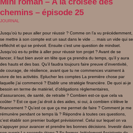
Mini roman – A la croisée des
chemins – épisode 25
JOURNAL
Jusqu’où tu peux aller pour réussir ? Comme on l’a vu précédemment,
se mettre à son compte est un saut dans le vide … mais un vide qui se
réfléchit et qui se prévoit. Ensuite c’est une question de mindset.
Jusqu’où es-tu prête à aller pour réussir ton projet ? Avant de se
lancer, il faut bien avoir en tête que ça prendra du temps, qu’il y aura
des hauts et des bas. Qu’il faudra toujours faire preuve d’inventivité,
de courage, de résilience, avant que tu ne commences vraiment à
vivre de tes activités. Eplucher les comptes La première chose par
laquelle j’ai commencé ? Etablir une stratégie financière. De quoi ai-je
besoin en terme de matériel, d’obligations règlementaires,
d’assurances, de santé, de retraite ? Combien est-ce que cela va
coûter ? Est ce que j’ai droit à des aides, si oui, à combien s’élève le
financement ? Qu’est ce que ça me permet de faire ? Comment je me
rémunère pendant ce temps là ? Répondre à toutes ces questions,
c’est établir son premier budget prévisionnel. Celui sur lequel on va
s’appuyer pour avancer et prendre les bonnes décisions. Investir dans
son avenir La seconde étape ? Se former. Initialement Assistante de