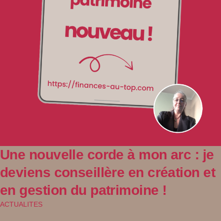
Une nouvelle corde à mon arc : je
deviens conseillère en création et
en gestion du patrimoine !
ACTUALITES