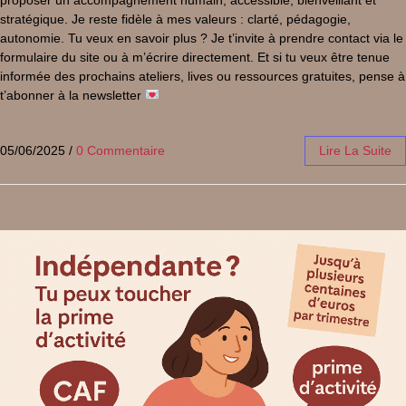
stratégique. Je reste fidèle à mes valeurs : clarté, pédagogie,
autonomie. Tu veux en savoir plus ? Je t’invite à prendre contact via le
formulaire du site ou à m’écrire directement. Et si tu veux être tenue
informée des prochains ateliers, lives ou ressources gratuites, pense à
t’abonner à la newsletter
05/06/2025
/
0 Commentaire
Lire La Suite