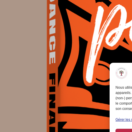
Nous utili
appareils.
(non-) per
le comport
son consen
Gérer les 