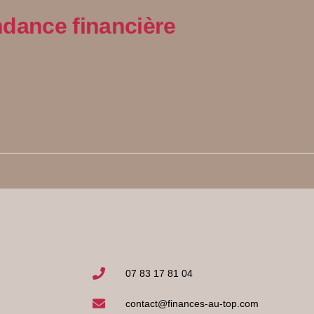
ndance financière
07 83 17 81 04
contact@finances-au-top.com