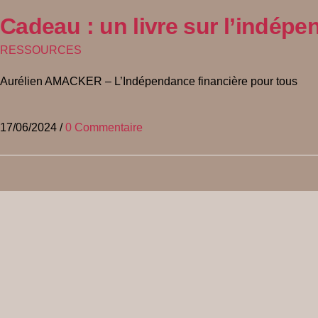
Cadeau : un livre sur l’indépe
RESSOURCES
Aurélien AMACKER – L’Indépendance financière pour tous
17/06/2024
/
0 Commentaire