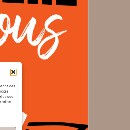
ations des
icités
elles que
 retirer