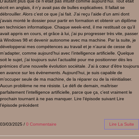
D’autant plus que ce n’était pas intuitif comme aujourd’hui. Tout était
écrit en anglais, il n’y avait pas de bulles explicatives. Il fallait se
débrouiller. Alors c’est ce que j’ai fait. J’ai reçu l’aide d’un ami dont
j’avais monté le dossier pour partir en formation et obtenir un diplôme
en technicien informatique. Chaque week-end, il me restituait ce qu’il
avait appris en cours, et grâce à lui, j’ai pu progresser très vite, passer
à Windows 98 et devenir autonome avec ma machine. Par la suite, je
développerai mes compétences au travail et je n’aurai de cesse de
m’adapter, comme aujourd’hui avec l’intelligence artificielle. Quelque
soit le sujet, j’ai toujours suivi l’actualité pour me positionner dès les
prémices d’une nouvelle évolution sociétale. J’ai à cœur d’être toujours
en avance sur les évènements. Aujourd’hui, je suis capable de
m’occuper seule de ma machine, de la réparer ou de la réinitialiser.
Aucun problème ne me résiste. Le défi de demain, maîtriser
parfaitement l’intelligence artificielle, parce que ça, c’est vraiment le
prochain tournant à ne pas manquer. Lire l’épisode suivant Lire
l’épisode précédent
03/03/2025
/
0 Commentaire
Lire La Suite