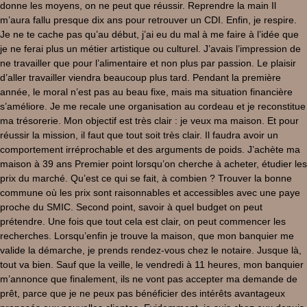
donne les moyens, on ne peut que réussir. Reprendre la main Il
m’aura fallu presque dix ans pour retrouver un CDI. Enfin, je respire.
Je ne te cache pas qu’au début, j’ai eu du mal à me faire à l’idée que
je ne ferai plus un métier artistique ou culturel. J’avais l’impression de
ne travailler que pour l’alimentaire et non plus par passion. Le plaisir
d’aller travailler viendra beaucoup plus tard. Pendant la première
année, le moral n’est pas au beau fixe, mais ma situation financière
s’améliore. Je me recale une organisation au cordeau et je reconstitue
ma trésorerie. Mon objectif est très clair : je veux ma maison. Et pour
réussir la mission, il faut que tout soit très clair. Il faudra avoir un
comportement irréprochable et des arguments de poids. J’achète ma
maison à 39 ans Premier point lorsqu’on cherche à acheter, étudier les
prix du marché. Qu’est ce qui se fait, à combien ? Trouver la bonne
commune où les prix sont raisonnables et accessibles avec une paye
proche du SMIC. Second point, savoir à quel budget on peut
prétendre. Une fois que tout cela est clair, on peut commencer les
recherches. Lorsqu’enfin je trouve la maison, que mon banquier me
valide la démarche, je prends rendez-vous chez le notaire. Jusque là,
tout va bien. Sauf que la veille, le vendredi à 11 heures, mon banquier
m’annonce que finalement, ils ne vont pas accepter ma demande de
prêt, parce que je ne peux pas bénéficier des intérêts avantageux