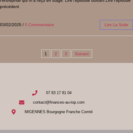
l’entreprise qui m’a reçu en stage. Lire l’épisode suivant Lire l’épisode
précédent
03/02/2025
/
0 Commentaire
Lire La Suite
1
2
3
Suivant
07 83 17 81 04
contact@finances-au-top.com
MIGENNES Bourgogne Franche Comté