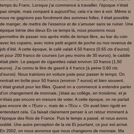
temps du Franc. Lorsque j’ai commencé à travailler, l’époque n’était
pas simple, mais comparé à aujourd’hui, cela n’a rien à voir. Même si
nous ne gagnions pas forcément des sommes folles, il était possible
de manger, de mettre de l’essence et de s’amuser sans se ruiner. Une
époque bénie des dieux En ce temps là, nous pouvions nous
permettre de passer nos après midis de temps libre, au bar du coin
avec les copains, avec notre petit argent de poche ou nos revenus de
job d’été. A cette époque, le café valait 4,50 francs (0.65 cts d’euros)
et pour 200 francs de courses (un peu moins de 30 euros), le caddie
était plein. Le paquet de cigarettes valait environ 10 francs (1,50
euros). J’ai connu le litre de gasoil à 4 francs (à peine 0,60 cts
d’euros). Nous trainions en voiture juste pour passer le temps. On
rentrait en boîte pour 50 francs (environ 7 euros) et bien souvent,
c’était gratuit pour les filles. Quand on a commencé à entendre parler
d’un changement de monnaie, j’étais au collège, en troisième, et je
n’étais pas encore en mesure de voter. A cette époque, on ne parlait
pas encore de « l’Euro », mais de « l’Ecu ». On avait bien rigolé en
entendant cela. Ca faisait clairement penser à un retour imminent à
l’époque des Rois de France. Puis le temps a passé, et nous avons
oublié. Une autre perception de la vie Et pourtant, ce jour est arrivé.
En 2002, on nous annonce que nous changeons de monnaie. Ma