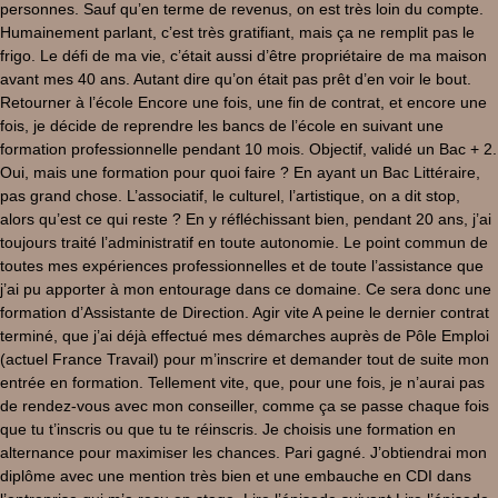
personnes. Sauf qu’en terme de revenus, on est très loin du compte.
Humainement parlant, c’est très gratifiant, mais ça ne remplit pas le
frigo. Le défi de ma vie, c’était aussi d’être propriétaire de ma maison
avant mes 40 ans. Autant dire qu’on était pas prêt d’en voir le bout.
Retourner à l’école Encore une fois, une fin de contrat, et encore une
fois, je décide de reprendre les bancs de l’école en suivant une
formation professionnelle pendant 10 mois. Objectif, validé un Bac + 2.
Oui, mais une formation pour quoi faire ? En ayant un Bac Littéraire,
pas grand chose. L’associatif, le culturel, l’artistique, on a dit stop,
alors qu’est ce qui reste ? En y réfléchissant bien, pendant 20 ans, j’ai
toujours traité l’administratif en toute autonomie. Le point commun de
toutes mes expériences professionnelles et de toute l’assistance que
j’ai pu apporter à mon entourage dans ce domaine. Ce sera donc une
formation d’Assistante de Direction. Agir vite A peine le dernier contrat
terminé, que j’ai déjà effectué mes démarches auprès de Pôle Emploi
(actuel France Travail) pour m’inscrire et demander tout de suite mon
entrée en formation. Tellement vite, que, pour une fois, je n’aurai pas
de rendez-vous avec mon conseiller, comme ça se passe chaque fois
que tu t’inscris ou que tu te réinscris. Je choisis une formation en
alternance pour maximiser les chances. Pari gagné. J’obtiendrai mon
diplôme avec une mention très bien et une embauche en CDI dans