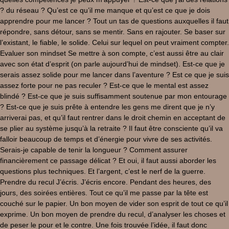
? du réseau ? Qu’est ce qu’il me manque et qu’est ce que je dois
apprendre pour me lancer ? Tout un tas de questions auxquelles il faut
répondre, sans détour, sans se mentir. Sans en rajouter. Se baser sur
l’existant, le fiable, le solide. Celui sur lequel on peut vraiment compter.
Evaluer son mindset Se mettre à son compte, c’est aussi être au clair
avec son état d’esprit (on parle aujourd’hui de mindset). Est-ce que je
serais assez solide pour me lancer dans l’aventure ? Est ce que je suis
assez forte pour ne pas reculer ? Est-ce que le mental est assez
blindé ? Est-ce que je suis suffisamment soutenue par mon entourage
? Est-ce que je suis prête à entendre les gens me dirent que je n’y
arriverai pas, et qu’il faut rentrer dans le droit chemin en acceptant de
se plier au système jusqu’à la retraite ? Il faut être consciente qu’il va
falloir beaucoup de temps et d’énergie pour vivre de ses activités.
Serais-je capable de tenir la longueur ? Comment assurer
financièrement ce passage délicat ? Et oui, il faut aussi aborder les
questions plus techniques. Et l’argent, c’est le nerf de la guerre.
Prendre du recul J’écris. J’écris encore. Pendant des heures, des
jours, des soirées entières. Tout ce qu’il me passe par la tête est
couché sur le papier. Un bon moyen de vider son esprit de tout ce qu’il
exprime. Un bon moyen de prendre du recul, d’analyser les choses et
de peser le pour et le contre. Une fois trouvée l’idée, il faut donc