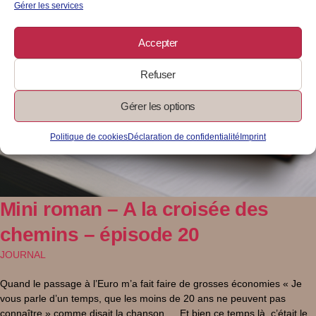
Gérer les services
Accepter
Refuser
Gérer les options
Politique de cookies
Déclaration de confidentialité
Imprint
Mini roman – A la croisée des
chemins – épisode 20
JOURNAL
Quand le passage à l’Euro m’a fait faire de grosses économies « Je
vous parle d’un temps, que les moins de 20 ans ne peuvent pas
connaître » comme disait la chanson … Et bien ce temps là, c’était le