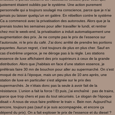
justement étaient oubliés par le système. Une action purement
personnelle qui a toujours soulagé ma conscience, parce que je n’ai
jamais pu laisser quelqu’un en galère. En rébellion contre le système
Ca a commencé avec la privatisation des autoroutes. Alors que je la
prenais toutes les semaines pour aller travailler le lundi, et rentrer
chez moi le week-end, la privatisation a induit automatiquement une
augmentation des prix. Je ne compte pas le prix de l’essence sur
l’autoroute, ni le prix du café. J’ai donc arrêté de prendre les portions
payantes. Aucun regret, c’est toujours de plus en plus cher. Sauf en
cas d’extrême urgence, je ne déroge pas à la règle. Les stations
essence de luxe affichaient des prix supérieurs à ceux de la grande
distribution. Alors que j’habitais en face d’une station essence, je
préférais faire 30 mn de bouchon pour aller au supermarché. On s’est
moqué de moi à l’époque, mais un peu plus de 10 ans après, une
station de luxe en particulier s’est alignée sur le prix des
supermarchés. Je n’étais donc pas la seule à avoir fait de la
résistance. L’union a fait la force ! Et puis, j’ai enchaîné : pas de trains,
parce que trop chers et pas du tout sécurisés. Le slogan de l’époque
disait « A nous de vous faire préférer le train ». Bein non. Aujourd’hui
encore, toujours pas (sauf si je suis accompagnée, et encore ça
dépend du prix). On a fait exploser le prix de l’essence et du diesel ?