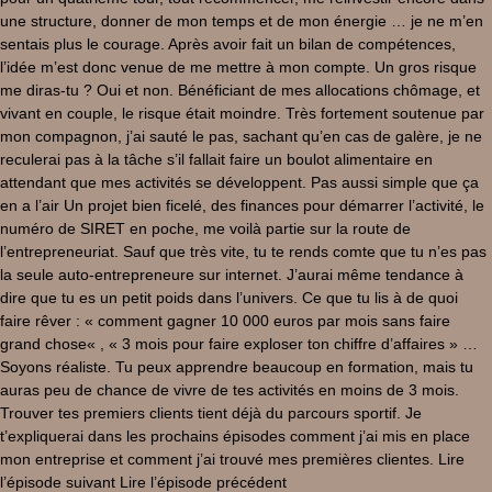
une structure, donner de mon temps et de mon énergie … je ne m’en
sentais plus le courage. Après avoir fait un bilan de compétences,
l’idée m’est donc venue de me mettre à mon compte. Un gros risque
me diras-tu ? Oui et non. Bénéficiant de mes allocations chômage, et
vivant en couple, le risque était moindre. Très fortement soutenue par
mon compagnon, j’ai sauté le pas, sachant qu’en cas de galère, je ne
reculerai pas à la tâche s’il fallait faire un boulot alimentaire en
attendant que mes activités se développent. Pas aussi simple que ça
en a l’air Un projet bien ficelé, des finances pour démarrer l’activité, le
numéro de SIRET en poche, me voilà partie sur la route de
l’entrepreneuriat. Sauf que très vite, tu te rends comte que tu n’es pas
la seule auto-entrepreneure sur internet. J’aurai même tendance à
dire que tu es un petit poids dans l’univers. Ce que tu lis à de quoi
faire rêver : « comment gagner 10 000 euros par mois sans faire
grand chose« , « 3 mois pour faire exploser ton chiffre d’affaires » …
Soyons réaliste. Tu peux apprendre beaucoup en formation, mais tu
auras peu de chance de vivre de tes activités en moins de 3 mois.
Trouver tes premiers clients tient déjà du parcours sportif. Je
t’expliquerai dans les prochains épisodes comment j’ai mis en place
mon entreprise et comment j’ai trouvé mes premières clientes. Lire
l’épisode suivant Lire l’épisode précédent