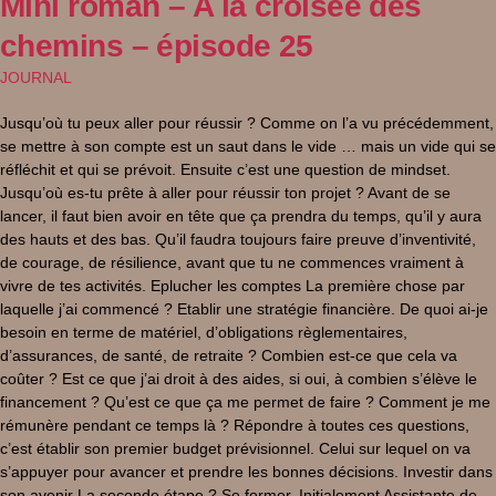
Mini roman – A la croisée des
chemins – épisode 25
JOURNAL
Jusqu’où tu peux aller pour réussir ? Comme on l’a vu précédemment,
se mettre à son compte est un saut dans le vide … mais un vide qui se
réfléchit et qui se prévoit. Ensuite c’est une question de mindset.
Jusqu’où es-tu prête à aller pour réussir ton projet ? Avant de se
lancer, il faut bien avoir en tête que ça prendra du temps, qu’il y aura
des hauts et des bas. Qu’il faudra toujours faire preuve d’inventivité,
de courage, de résilience, avant que tu ne commences vraiment à
vivre de tes activités. Eplucher les comptes La première chose par
laquelle j’ai commencé ? Etablir une stratégie financière. De quoi ai-je
besoin en terme de matériel, d’obligations règlementaires,
d’assurances, de santé, de retraite ? Combien est-ce que cela va
coûter ? Est ce que j’ai droit à des aides, si oui, à combien s’élève le
financement ? Qu’est ce que ça me permet de faire ? Comment je me
rémunère pendant ce temps là ? Répondre à toutes ces questions,
c’est établir son premier budget prévisionnel. Celui sur lequel on va
s’appuyer pour avancer et prendre les bonnes décisions. Investir dans
son avenir La seconde étape ? Se former. Initialement Assistante de