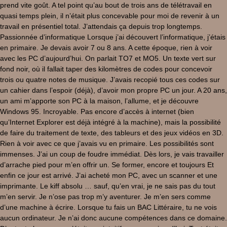
prend vite goût. A tel point qu’au bout de trois ans de télétravail en
quasi temps plein, il n’était plus concevable pour moi de revenir à un
travail en présentiel total. J’attendais ça depuis trop longtemps.
Passionnée d’informatique Lorsque j’ai découvert l’informatique, j’étais
en primaire. Je devais avoir 7 ou 8 ans. A cette époque, rien à voir
avec les PC d’aujourd’hui. On parlait TO7 et MO5. Un texte vert sur
fond noir, où il fallait taper des kilomètres de codes pour concevoir
trois ou quatre notes de musique. J’avais recopié tous ces codes sur
un cahier dans l’espoir (déjà), d’avoir mon propre PC un jour. A 20 ans,
un ami m’apporte son PC à la maison, l’allume, et je découvre
Windows 95. Incroyable. Pas encore d’accès à internet (bien
qu’Internet Explorer est déjà intégré à la machine), mais la possibilité
de faire du traitement de texte, des tableurs et des jeux vidéos en 3D.
Rien à voir avec ce que j’avais vu en primaire. Les possibilités sont
immenses. J’ai un coup de foudre immédiat. Dès lors, je vais travailler
d’arrache pied pour m’en offrir un. Se former, encore et toujours Et
enfin ce jour est arrivé. J’ai acheté mon PC, avec un scanner et une
imprimante. Le kiff absolu … sauf, qu’en vrai, je ne sais pas du tout
m’en servir. Je n’ose pas trop m’y aventurer. Je m’en sers comme
d’une machine à écrire. Lorsque tu fais un BAC Littéraire, tu ne vois
aucun ordinateur. Je n’ai donc aucune compétences dans ce domaine.