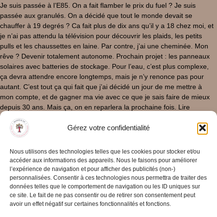
Je suis passée à l’E85. On a fait flamber le prix du fuel ? Je suis
passée aux granulés. On a décidé que tout le monde devait se
chauffer à 19 degrés ? Ca fait plus de dix ans qu’il y a 18 chez moi, et
je n’ai pas attendu la télévision pour découvrir les plaids, les petits
pulls et les chaussettes en laine. Par contre, j’ai une cheminée. Mon
rêve ? Devenir totalement autonome. Prochain projet : les panneaux
solaires avec batteries de stockage. Pour l’eau, c’est plus complexe,
ça devra attendre encore longtemps, mais je n’y renonce pas pour
autant. C’est tout ça qui fait que j’ai décidé un jour de me mettre à
mon compte, et de gagner ma vie avec ce que je sais faire de mieux
depuis 30 ans. Mais ça, on en reparlera la prochaine fois. Lire
l’épisode suivant Lire l’épisode précédent
Gérez votre confidentialité
31/03/2025
/
0 Commentaire
Lire La Suite
Nous utilisons des technologies telles que les cookies pour stocker et/ou
accéder aux informations des appareils. Nous le faisons pour améliorer
l’expérience de navigation et pour afficher des publicités (non-)
personnalisées. Consentir à ces technologies nous permettra de traiter des
données telles que le comportement de navigation ou les ID uniques sur
ce site. Le fait de ne pas consentir ou de retirer son consentement peut
avoir un effet négatif sur certaines fonctionnalités et fonctions.