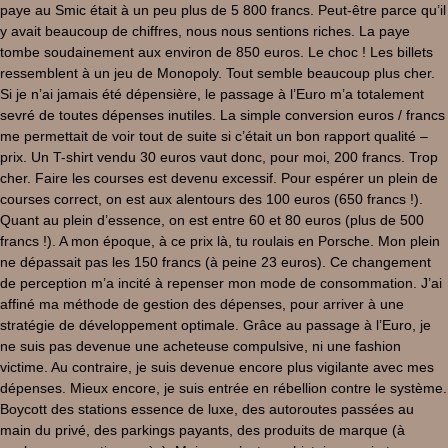
paye au Smic était à un peu plus de 5 800 francs. Peut-être parce qu’il
y avait beaucoup de chiffres, nous nous sentions riches. La paye
tombe soudainement aux environ de 850 euros. Le choc ! Les billets
ressemblent à un jeu de Monopoly. Tout semble beaucoup plus cher.
Si je n’ai jamais été dépensière, le passage à l’Euro m’a totalement
sevré de toutes dépenses inutiles. La simple conversion euros / francs
me permettait de voir tout de suite si c’était un bon rapport qualité –
prix. Un T-shirt vendu 30 euros vaut donc, pour moi, 200 francs. Trop
cher. Faire les courses est devenu excessif. Pour espérer un plein de
courses correct, on est aux alentours des 100 euros (650 francs !).
Quant au plein d’essence, on est entre 60 et 80 euros (plus de 500
francs !). A mon époque, à ce prix là, tu roulais en Porsche. Mon plein
ne dépassait pas les 150 francs (à peine 23 euros). Ce changement
de perception m’a incité à repenser mon mode de consommation. J’ai
affiné ma méthode de gestion des dépenses, pour arriver à une
stratégie de développement optimale. Grâce au passage à l’Euro, je
ne suis pas devenue une acheteuse compulsive, ni une fashion
victime. Au contraire, je suis devenue encore plus vigilante avec mes
dépenses. Mieux encore, je suis entrée en rébellion contre le système.
Boycott des stations essence de luxe, des autoroutes passées au
main du privé, des parkings payants, des produits de marque (à