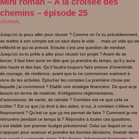
Mini roman – A la croisée des
chemins – épisode 25
JOURNAL
Jusqu’où tu peux aller pour réussir ? Comme on l’a vu précédemment,
se mettre à son compte est un saut dans le vide … mais un vide qui se
réfléchit et qui se prévoit. Ensuite c’est une question de mindset.
Jusqu’où es-tu prête à aller pour réussir ton projet ? Avant de se
lancer, il faut bien avoir en tête que ça prendra du temps, qu’il y aura
des hauts et des bas. Qu’il faudra toujours faire preuve d’inventivité,
de courage, de résilience, avant que tu ne commences vraiment à
vivre de tes activités. Eplucher les comptes La première chose par
laquelle j’ai commencé ? Etablir une stratégie financière. De quoi ai-je
besoin en terme de matériel, d’obligations règlementaires,
d’assurances, de santé, de retraite ? Combien est-ce que cela va
coûter ? Est ce que j’ai droit à des aides, si oui, à combien s’élève le
financement ? Qu’est ce que ça me permet de faire ? Comment je me
rémunère pendant ce temps là ? Répondre à toutes ces questions,
c’est établir son premier budget prévisionnel. Celui sur lequel on va
s’appuyer pour avancer et prendre les bonnes décisions. Investir dans
son avenir La seconde étape ? Se former. Initialement Assistante de