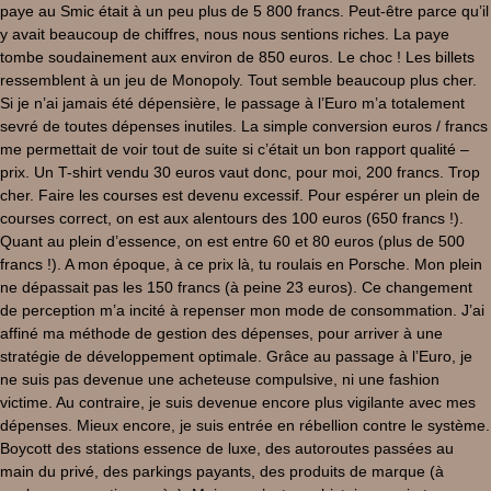
paye au Smic était à un peu plus de 5 800 francs. Peut-être parce qu’il
y avait beaucoup de chiffres, nous nous sentions riches. La paye
tombe soudainement aux environ de 850 euros. Le choc ! Les billets
ressemblent à un jeu de Monopoly. Tout semble beaucoup plus cher.
Si je n’ai jamais été dépensière, le passage à l’Euro m’a totalement
sevré de toutes dépenses inutiles. La simple conversion euros / francs
me permettait de voir tout de suite si c’était un bon rapport qualité –
prix. Un T-shirt vendu 30 euros vaut donc, pour moi, 200 francs. Trop
cher. Faire les courses est devenu excessif. Pour espérer un plein de
courses correct, on est aux alentours des 100 euros (650 francs !).
Quant au plein d’essence, on est entre 60 et 80 euros (plus de 500
francs !). A mon époque, à ce prix là, tu roulais en Porsche. Mon plein
ne dépassait pas les 150 francs (à peine 23 euros). Ce changement
de perception m’a incité à repenser mon mode de consommation. J’ai
affiné ma méthode de gestion des dépenses, pour arriver à une
stratégie de développement optimale. Grâce au passage à l’Euro, je
ne suis pas devenue une acheteuse compulsive, ni une fashion
victime. Au contraire, je suis devenue encore plus vigilante avec mes
dépenses. Mieux encore, je suis entrée en rébellion contre le système.
Boycott des stations essence de luxe, des autoroutes passées au
main du privé, des parkings payants, des produits de marque (à