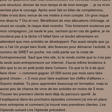
une structure, donner de mon temps et de mon énergie … je ne m’en
sentais plus le courage. Après avoir fait un bilan de compétences,
l’idée m’est donc venue de me mettre à mon compte. Un gros risque
me diras-tu ? Oui et non. Bénéficiant de mes allocations chômage, et
vivant en couple, le risque était moindre. Très fortement soutenue par
mon compagnon, j’ai sauté le pas, sachant qu’en cas de galère, je ne
reculerai pas à la tâche s’il fallait faire un boulot alimentaire en
attendant que mes activités se développent. Pas aussi simple que ça
en a l’air Un projet bien ficelé, des finances pour démarrer l’activité, le
numéro de SIRET en poche, me voilà partie sur la route de
l’entrepreneuriat. Sauf que très vite, tu te rends comte que tu n’es pas
la seule auto-entrepreneure sur internet. J’aurai même tendance à
dire que tu es un petit poids dans l’univers. Ce que tu lis à de quoi
faire rêver : « comment gagner 10 000 euros par mois sans faire
grand chose« , « 3 mois pour faire exploser ton chiffre d’affaires » …
Soyons réaliste. Tu peux apprendre beaucoup en formation, mais tu
auras peu de chance de vivre de tes activités en moins de 3 mois.
Trouver tes premiers clients tient déjà du parcours sportif. Je
t’expliquerai dans les prochains épisodes comment j’ai mis en place
mon entreprise et comment j’ai trouvé mes premières clientes. Lire
l’épisode suivant Lire l’épisode précédent