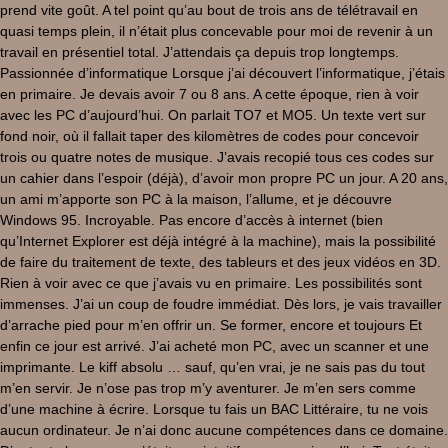
prend vite goût. A tel point qu’au bout de trois ans de télétravail en
quasi temps plein, il n’était plus concevable pour moi de revenir à un
travail en présentiel total. J’attendais ça depuis trop longtemps.
Passionnée d’informatique Lorsque j’ai découvert l’informatique, j’étais
en primaire. Je devais avoir 7 ou 8 ans. A cette époque, rien à voir
avec les PC d’aujourd’hui. On parlait TO7 et MO5. Un texte vert sur
fond noir, où il fallait taper des kilomètres de codes pour concevoir
trois ou quatre notes de musique. J’avais recopié tous ces codes sur
un cahier dans l’espoir (déjà), d’avoir mon propre PC un jour. A 20 ans,
un ami m’apporte son PC à la maison, l’allume, et je découvre
Windows 95. Incroyable. Pas encore d’accès à internet (bien
qu’Internet Explorer est déjà intégré à la machine), mais la possibilité
de faire du traitement de texte, des tableurs et des jeux vidéos en 3D.
Rien à voir avec ce que j’avais vu en primaire. Les possibilités sont
immenses. J’ai un coup de foudre immédiat. Dès lors, je vais travailler
d’arrache pied pour m’en offrir un. Se former, encore et toujours Et
enfin ce jour est arrivé. J’ai acheté mon PC, avec un scanner et une
imprimante. Le kiff absolu … sauf, qu’en vrai, je ne sais pas du tout
m’en servir. Je n’ose pas trop m’y aventurer. Je m’en sers comme
d’une machine à écrire. Lorsque tu fais un BAC Littéraire, tu ne vois
aucun ordinateur. Je n’ai donc aucune compétences dans ce domaine.