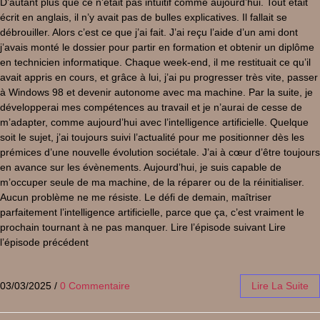
D’autant plus que ce n’était pas intuitif comme aujourd’hui. Tout était
écrit en anglais, il n’y avait pas de bulles explicatives. Il fallait se
débrouiller. Alors c’est ce que j’ai fait. J’ai reçu l’aide d’un ami dont
j’avais monté le dossier pour partir en formation et obtenir un diplôme
en technicien informatique. Chaque week-end, il me restituait ce qu’il
avait appris en cours, et grâce à lui, j’ai pu progresser très vite, passer
à Windows 98 et devenir autonome avec ma machine. Par la suite, je
développerai mes compétences au travail et je n’aurai de cesse de
m’adapter, comme aujourd’hui avec l’intelligence artificielle. Quelque
soit le sujet, j’ai toujours suivi l’actualité pour me positionner dès les
prémices d’une nouvelle évolution sociétale. J’ai à cœur d’être toujours
en avance sur les évènements. Aujourd’hui, je suis capable de
m’occuper seule de ma machine, de la réparer ou de la réinitialiser.
Aucun problème ne me résiste. Le défi de demain, maîtriser
parfaitement l’intelligence artificielle, parce que ça, c’est vraiment le
prochain tournant à ne pas manquer. Lire l’épisode suivant Lire
l’épisode précédent
03/03/2025
/
0 Commentaire
Lire La Suite