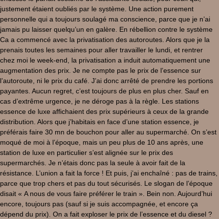
justement étaient oubliés par le système. Une action purement
personnelle qui a toujours soulagé ma conscience, parce que je n’ai
jamais pu laisser quelqu’un en galère. En rébellion contre le système
Ca a commencé avec la privatisation des autoroutes. Alors que je la
prenais toutes les semaines pour aller travailler le lundi, et rentrer
chez moi le week-end, la privatisation a induit automatiquement une
augmentation des prix. Je ne compte pas le prix de l’essence sur
l’autoroute, ni le prix du café. J’ai donc arrêté de prendre les portions
payantes. Aucun regret, c’est toujours de plus en plus cher. Sauf en
cas d’extrême urgence, je ne déroge pas à la règle. Les stations
essence de luxe affichaient des prix supérieurs à ceux de la grande
distribution. Alors que j’habitais en face d’une station essence, je
préférais faire 30 mn de bouchon pour aller au supermarché. On s’est
moqué de moi à l’époque, mais un peu plus de 10 ans après, une
station de luxe en particulier s’est alignée sur le prix des
supermarchés. Je n’étais donc pas la seule à avoir fait de la
résistance. L’union a fait la force ! Et puis, j’ai enchaîné : pas de trains,
parce que trop chers et pas du tout sécurisés. Le slogan de l’époque
disait « A nous de vous faire préférer le train ». Bein non. Aujourd’hui
encore, toujours pas (sauf si je suis accompagnée, et encore ça
dépend du prix). On a fait exploser le prix de l’essence et du diesel ?