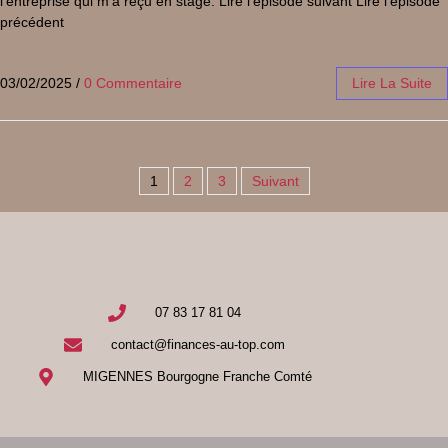
l’entreprise qui m’a reçu en stage. Lire l’épisode suivant Lire l’épisode
précédent
03/02/2025
/
0 Commentaire
Lire La Suite
1
2
3
Suivant
07 83 17 81 04
contact@finances-au-top.com
MIGENNES Bourgogne Franche Comté