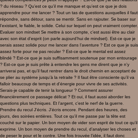
? du réseau ? Qu’est ce qu’il me manque et qu’est ce que je dois
apprendre pour me lancer ? Tout un tas de questions auxquelles il faut
répondre, sans détour, sans se mentir. Sans en rajouter. Se baser sur
l’existant, le fiable, le solide. Celui sur lequel on peut vraiment compter.
Evaluer son mindset Se mettre à son compte, c’est aussi être au clair
avec son état d’esprit (on parle aujourd’hui de mindset). Est-ce que je
serais assez solide pour me lancer dans l’aventure ? Est ce que je suis
assez forte pour ne pas reculer ? Est-ce que le mental est assez
blindé ? Est-ce que je suis suffisamment soutenue par mon entourage
? Est-ce que je suis prête à entendre les gens me dirent que je n’y
arriverai pas, et qu’il faut rentrer dans le droit chemin en acceptant de
se plier au système jusqu’à la retraite ? Il faut être consciente qu’il va
falloir beaucoup de temps et d’énergie pour vivre de ses activités.
Serais-je capable de tenir la longueur ? Comment assurer
financièrement ce passage délicat ? Et oui, il faut aussi aborder les
questions plus techniques. Et l’argent, c’est le nerf de la guerre.
Prendre du recul J’écris. J’écris encore. Pendant des heures, des
jours, des soirées entières. Tout ce qu’il me passe par la tête est
couché sur le papier. Un bon moyen de vider son esprit de tout ce qu’il
exprime. Un bon moyen de prendre du recul, d’analyser les choses et
de peser le pour et le contre. Une fois trouvée l’idée, il faut donc