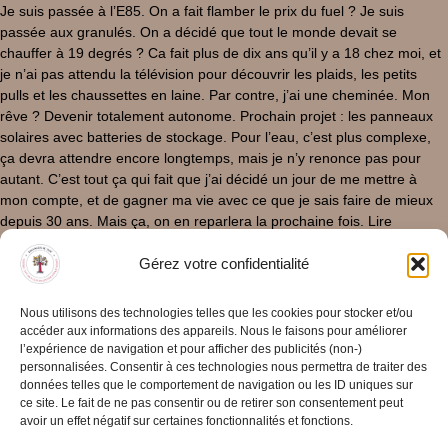
Je suis passée à l’E85. On a fait flamber le prix du fuel ? Je suis
passée aux granulés. On a décidé que tout le monde devait se
chauffer à 19 degrés ? Ca fait plus de dix ans qu’il y a 18 chez moi, et
je n’ai pas attendu la télévision pour découvrir les plaids, les petits
pulls et les chaussettes en laine. Par contre, j’ai une cheminée. Mon
rêve ? Devenir totalement autonome. Prochain projet : les panneaux
solaires avec batteries de stockage. Pour l’eau, c’est plus complexe,
ça devra attendre encore longtemps, mais je n’y renonce pas pour
autant. C’est tout ça qui fait que j’ai décidé un jour de me mettre à
mon compte, et de gagner ma vie avec ce que je sais faire de mieux
depuis 30 ans. Mais ça, on en reparlera la prochaine fois. Lire
l’épisode suivant Lire l’épisode précédent
Gérez votre confidentialité
31/03/2025
/
0 Commentaire
Lire La Suite
Nous utilisons des technologies telles que les cookies pour stocker et/ou
accéder aux informations des appareils. Nous le faisons pour améliorer
l’expérience de navigation et pour afficher des publicités (non-)
personnalisées. Consentir à ces technologies nous permettra de traiter des
données telles que le comportement de navigation ou les ID uniques sur
ce site. Le fait de ne pas consentir ou de retirer son consentement peut
avoir un effet négatif sur certaines fonctionnalités et fonctions.