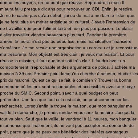
donne les moyens, on ne peut que réussir. Reprendre la main Il
m’aura fallu presque dix ans pour retrouver un CDI. Enfin, je respire.
Je ne te cache pas qu’au début, j’ai eu du mal à me faire à l’idée que
je ne ferai plus un métier artistique ou culturel. J’avais l’impression de
ne travailler que pour l’alimentaire et non plus par passion. Le plaisir
d’aller travailler viendra beaucoup plus tard. Pendant la première
année, le moral n’est pas au beau fixe, mais ma situation financière
s’améliore. Je me recale une organisation au cordeau et je reconstitue
ma trésorerie. Mon objectif est très clair : je veux ma maison. Et pour
réussir la mission, il faut que tout soit très clair. Il faudra avoir un
comportement irréprochable et des arguments de poids. J’achète ma
maison à 39 ans Premier point lorsqu’on cherche à acheter, étudier les
prix du marché. Qu’est ce qui se fait, à combien ? Trouver la bonne
commune où les prix sont raisonnables et accessibles avec une paye
proche du SMIC. Second point, savoir à quel budget on peut
prétendre. Une fois que tout cela est clair, on peut commencer les
recherches. Lorsqu’enfin je trouve la maison, que mon banquier me
valide la démarche, je prends rendez-vous chez le notaire. Jusque là,
tout va bien. Sauf que la veille, le vendredi à 11 heures, mon banquier
m’annonce que finalement, ils ne vont pas accepter ma demande de
prêt, parce que je ne peux pas bénéficier des intérêts avantageux