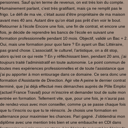
personnes. Sauf qu’en terme de revenus, on est très loin du compte.
Humainement parlant, c’est très gratifiant, mais ça ne remplit pas le
frigo. Le défi de ma vie, c’était aussi d’être propriétaire de ma maison
avant mes 40 ans. Autant dire qu’on était pas prêt d’en voir le bout.
Retourner à l’école Encore une fois, une fin de contrat, et encore une
fois, je décide de reprendre les bancs de l’école en suivant une
formation professionnelle pendant 10 mois. Objectif, validé un Bac + 2.
Oui, mais une formation pour quoi faire ? En ayant un Bac Littéraire,
pas grand chose. L’associatif, le culturel, l’artistique, on a dit stop,
alors qu’est ce qui reste ? En y réfléchissant bien, pendant 20 ans, j’ai
toujours traité l’administratif en toute autonomie. Le point commun de
toutes mes expériences professionnelles et de toute l’assistance que
j’ai pu apporter à mon entourage dans ce domaine. Ce sera donc une
formation d’Assistante de Direction. Agir vite A peine le dernier contrat
terminé, que j’ai déjà effectué mes démarches auprès de Pôle Emploi
(actuel France Travail) pour m’inscrire et demander tout de suite mon
entrée en formation. Tellement vite, que, pour une fois, je n’aurai pas
de rendez-vous avec mon conseiller, comme ça se passe chaque fois
que tu t’inscris ou que tu te réinscris. Je choisis une formation en
alternance pour maximiser les chances. Pari gagné. J’obtiendrai mon
diplôme avec une mention très bien et une embauche en CDI dans