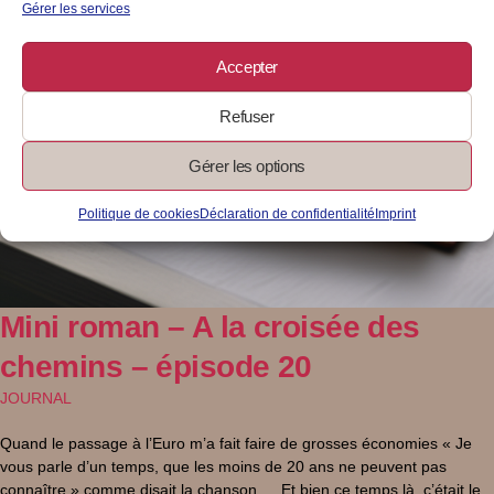
Gérer les services
Accepter
Refuser
Gérer les options
Politique de cookies
Déclaration de confidentialité
Imprint
Mini roman – A la croisée des
chemins – épisode 20
JOURNAL
Quand le passage à l’Euro m’a fait faire de grosses économies « Je
vous parle d’un temps, que les moins de 20 ans ne peuvent pas
connaître » comme disait la chanson … Et bien ce temps là, c’était le