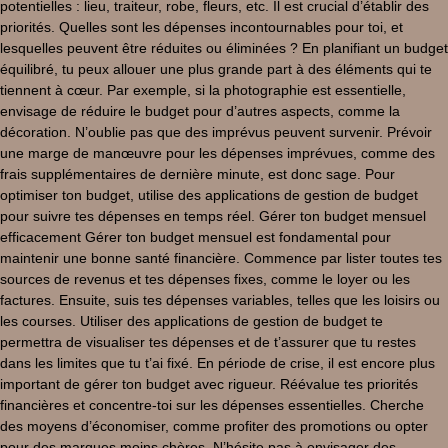
potentielles : lieu, traiteur, robe, fleurs, etc. Il est crucial d’établir des
priorités. Quelles sont les dépenses incontournables pour toi, et
lesquelles peuvent être réduites ou éliminées ? En planifiant un budget
équilibré, tu peux allouer une plus grande part à des éléments qui te
tiennent à cœur. Par exemple, si la photographie est essentielle,
envisage de réduire le budget pour d’autres aspects, comme la
décoration. N’oublie pas que des imprévus peuvent survenir. Prévoir
une marge de manœuvre pour les dépenses imprévues, comme des
frais supplémentaires de dernière minute, est donc sage. Pour
optimiser ton budget, utilise des applications de gestion de budget
pour suivre tes dépenses en temps réel. Gérer ton budget mensuel
efficacement Gérer ton budget mensuel est fondamental pour
maintenir une bonne santé financière. Commence par lister toutes tes
sources de revenus et tes dépenses fixes, comme le loyer ou les
factures. Ensuite, suis tes dépenses variables, telles que les loisirs ou
les courses. Utiliser des applications de gestion de budget te
permettra de visualiser tes dépenses et de t’assurer que tu restes
dans les limites que tu t’ai fixé. En période de crise, il est encore plus
important de gérer ton budget avec rigueur. Réévalue tes priorités
financières et concentre-toi sur les dépenses essentielles. Cherche
des moyens d’économiser, comme profiter des promotions ou opter
pour des marques moins chères. N’hésite pas à envisager des