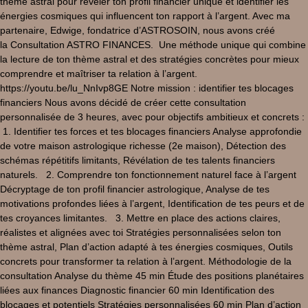
thème astral pour révéler ton profil financier unique et identifier les
énergies cosmiques qui influencent ton rapport à l’argent. Avec ma
partenaire, Edwige, fondatrice d’ASTROSOIN, nous avons créé
la Consultation ASTRO FINANCES. Une méthode unique qui combine
la lecture de ton thème astral et des stratégies concrètes pour mieux
comprendre et maîtriser ta relation à l’argent.
https://youtu.be/lu_NnIvp8GE Notre mission : identifier tes blocages
financiers Nous avons décidé de créer cette consultation
personnalisée de 3 heures, avec pour objectifs ambitieux et concrets :
1. Identifier tes forces et tes blocages financiers Analyse approfondie
de votre maison astrologique richesse (2e maison), Détection des
schémas répétitifs limitants, Révélation de tes talents financiers
naturels. 2. Comprendre ton fonctionnement naturel face à l’argent
Décryptage de ton profil financier astrologique, Analyse de tes
motivations profondes liées à l’argent, Identification de tes peurs et de
tes croyances limitantes. 3. Mettre en place des actions claires,
réalistes et alignées avec toi Stratégies personnalisées selon ton
thème astral, Plan d’action adapté à tes énergies cosmiques, Outils
concrets pour transformer ta relation à l’argent. Méthodologie de la
consultation Analyse du thème 45 min Étude des positions planétaires
liées aux finances Diagnostic financier 60 min Identification des
blocages et potentiels Stratégies personnalisées 60 min Plan d’action