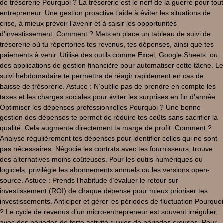
de trésorerie Pourquoi ? La trésorerie est le nerf de la guerre pour tout
entrepreneur. Une gestion proactive t’aide à éviter les situations de
crise, à mieux prévoir l’avenir et à saisir les opportunités
d’investissement. Comment ? Mets en place un tableau de suivi de
trésorerie où tu répertories tes revenus, tes dépenses, ainsi que tes
paiements à venir. Utilise des outils comme Excel, Google Sheets, ou
des applications de gestion financière pour automatiser cette tâche. Le
suivi hebdomadaire te permettra de réagir rapidement en cas de
baisse de trésorerie. Astuce : N’oublie pas de prendre en compte les
taxes et les charges sociales pour éviter les surprises en fin d’année.
Optimiser les dépenses professionnelles Pourquoi ? Une bonne
gestion des dépenses te permet de réduire tes coûts sans sacrifier la
qualité. Cela augmente directement ta marge de profit. Comment ?
Analyse régulièrement tes dépenses pour identifier celles qui ne sont
pas nécessaires. Négocie les contrats avec tes fournisseurs, trouve
des alternatives moins coûteuses. Pour les outils numériques ou
logiciels, privilégie les abonnements annuels ou les versions open-
source. Astuce : Prends l’habitude d’évaluer le retour sur
investissement (ROI) de chaque dépense pour mieux prioriser tes
investissements. Anticiper et gérer les périodes de fluctuation Pourquoi
? Le cycle de revenus d’un micro-entrepreneur est souvent irrégulier,
avec des périodes de forte activité suivies de périodes creuses. Pour