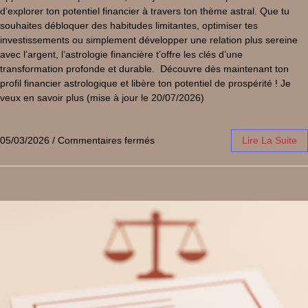
d’explorer ton potentiel financier à travers ton thème astral. Que tu
souhaites débloquer des habitudes limitantes, optimiser tes
investissements ou simplement développer une relation plus sereine
avec l’argent, l’astrologie financière t’offre les clés d’une
transformation profonde et durable. Découvre dès maintenant ton
profil financier astrologique et libère ton potentiel de prospérité ! Je
veux en savoir plus (mise à jour le 20/07/2026)
05/03/2026
/
Commentaires fermés
Lire La Suite