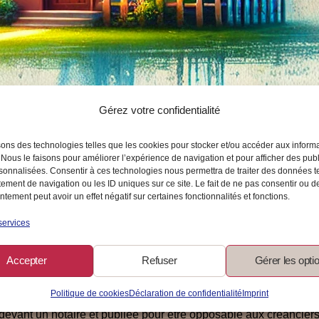
Gérez votre confidentialité
pale : un enjeu essentiel pour 
sons des technologies telles que les cookies pour stocker et/ou accéder aux inform
 Nous le faisons pour améliorer l’expérience de navigation et pour afficher des publ
sonnalisées. Consentir à ces technologies nous permettra de traiter des données t
ement de navigation ou les ID uniques sur ce site. Le fait de ne pas consentir ou de
tement peut avoir un effet négatif sur certaines fonctionnalités et fonctions.
qu’un simple lieu de vie. C’est souvent le siège de ton activité, 
services
abitation principale. Une protection légale renforcée depuis 2
sonnel, y compris ta résidence principale, est automatiquement 
Accepter
Refuser
Gérer les opti
rs professionnels ne peuvent pas saisir ta résidence principale. 
 habitation est dédiée à ton activité professionnelle (bureau, atel
Politique de cookies
Déclaration de confidentialité
Imprint
e tes autres biens immobiliers Tu peux également protéger d’autre
te devant un notaire et publiée pour être opposable aux créancie