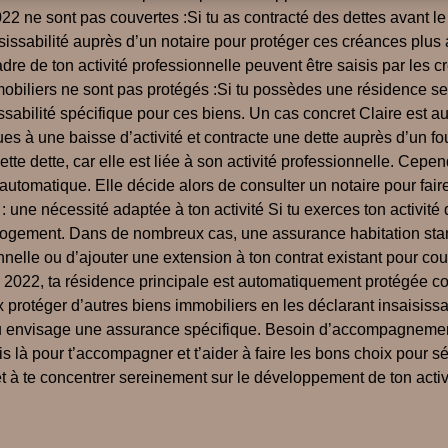
 ne sont pas couvertes :Si tu as contracté des dettes avant le 1
ssabilité auprès d’un notaire pour protéger ces créances plus an
adre de ton activité professionnelle peuvent être saisis par les c
immobiliers ne sont pas protégés :Si tu possèdes une résidence se
sissabilité spécifique pour ces biens. Un cas concret Claire est 
dues à une baisse d’activité et contracte une dette auprès d’un f
tte dette, car elle est liée à son activité professionnelle. Cepe
n automatique. Elle décide alors de consulter un notaire pour fai
 une nécessité adaptée à ton activité Si tu exerces ton activité d
logement. Dans de nombreux cas, une assurance habitation standa
e ou d’ajouter une extension à ton contrat existant pour couvrir
is 2022, ta résidence principale est automatiquement protégée con
eux protéger d’autres biens immobiliers en les déclarant insaisis
 ou envisage une assurance spécifique. Besoin d’accompagnement
is là pour t’accompagner et t’aider à faire les bons choix pour s
 à te concentrer sereinement sur le développement de ton activ