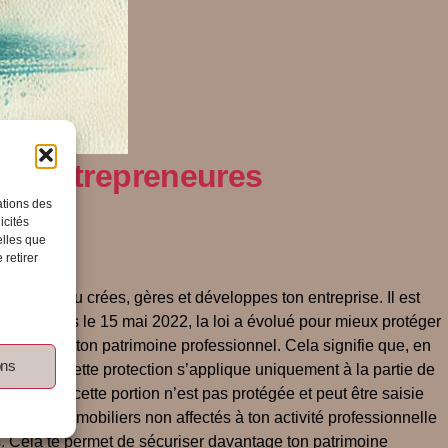
les entrepreneures
ations des
icités
elles que
 retirer
le lieu où tu crées, gères et développes ton entreprise. Il est
022 Depuis le 15 mai 2022, la loi a évolué pour mieux protéger
séparé de ton patrimoine professionnel. Cela signifie que, en
ons
Cependant, cette protection s’applique uniquement à la partie de
ier, etc.), cette portion n’est pas protégée et peut être saisie
s biens immobiliers non affectés à ton activité professionnelle
rs. Cela te permet de sécuriser davantage ton patrimoine