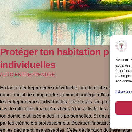
Protéger ton habitation princi
Nous utili
individuelles
appareils.
(non-) per
AUTO-ENTREPRENDRE
le comport
son consen
En tant qu’entrepreneure individuelle, ton domicile est bien plus 
Gérer les 
donc crucial de comprendre comment protéger efficacement ton h
les entrepreneures individuelles. Désormais, ton patrimoine per
cas de difficultés financières liées à ton activité, tes créancie
ton domicile utilisée à des fins personnelles. Si une partie de ton
par les créanciers professionnels. Déclarer l’insaisissabilité d
en les déclarant insaisissables. Cette déclaration doit être fai