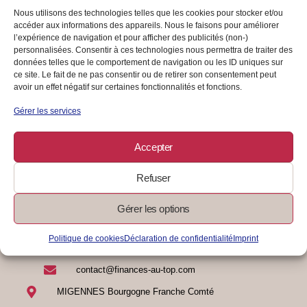
Booste ton épargne : stratégies
Nous utilisons des technologies telles que les cookies pour stocker et/ou
gagnantes pour un avenir serein
accéder aux informations des appareils. Nous le faisons pour améliorer
l’expérience de navigation et pour afficher des publicités (non-)
AUTO-ENTREPRENDRE
personnalisées. Consentir à ces technologies nous permettra de traiter des
données telles que le comportement de navigation ou les ID uniques sur
ce site. Le fait de ne pas consentir ou de retirer son consentement peut
Les petits ruisseaux font les grandes rivières
avoir un effet négatif sur certaines fonctionnalités et fonctions.
Gérer les services
03/09/2024
/
0 Commentaire
Lire La Suite
Accepter
Refuser
Gérer les options
Politique de cookies
Déclaration de confidentialité
Imprint
07 83 17 81 04
contact@finances-au-top.com
MIGENNES Bourgogne Franche Comté