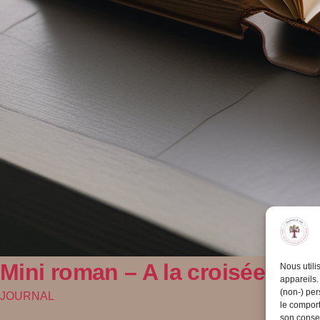
Mini roman – A la croisée des
Nous utili
appareils.
(non-) per
JOURNAL
le comport
son consen