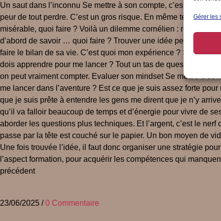
Un saut dans l’inconnu Se mettre à son compte, c’est une décisio
peur de tout perdre. C’est un gros risque. En même temps, quan
Gérer les 
misérable, quoi faire ? Voilà un dilemme cornélien : rempiler po
d’abord de savoir … quoi faire ? Trouver une idée pertinente, p
faire le bilan de sa vie. C’est quoi mon expérience ? Sur quell
dois apprendre pour me lancer ? Tout un tas de questions auxquell
on peut vraiment compter. Evaluer son mindset Se mettre à son co
me lancer dans l’aventure ? Est ce que je suis assez forte pou
que je suis prête à entendre les gens me dirent que je n’y arriver
qu’il va falloir beaucoup de temps et d’énergie pour vivre de se
aborder les questions plus techniques. Et l’argent, c’est le nerf
passe par la tête est couché sur le papier. Un bon moyen de vide
Une fois trouvée l’idée, il faut donc organiser une stratégie po
l’aspect formation, pour acquérir les compétences qui manquent
précédent
23/06/2025
/
0 Commentaire