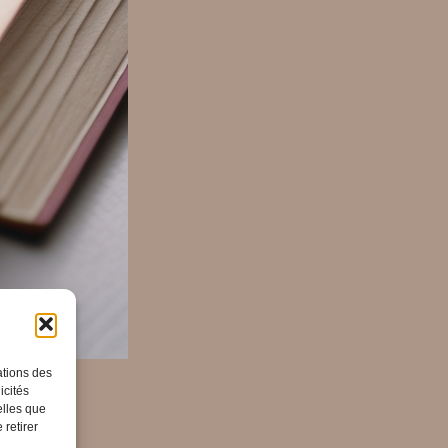
ations des
icités
elles que
 retirer