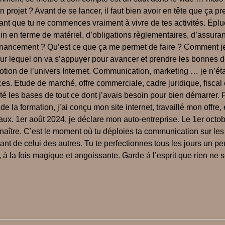
n projet ? Avant de se lancer, il faut bien avoir en tête que ça p
avant que tu ne commences vraiment à vivre de tes activités. Epl
in en terme de matériel, d’obligations règlementaires, d’assura
 le financement ? Qu’est ce que ça me permet de faire ? Commen
 sur lequel on va s’appuyer pour avancer et prendre les bonnes 
e notion de l’univers Internet. Communication, marketing … je n
 Etude de marché, offre commerciale, cadre juridique, fiscal et
té les bases de tout ce dont j’avais besoin pour bien démarrer. 
e la formation, j’ai conçu mon site internet, travaillé mon offre
ux. 1er août 2024, je déclare mon auto-entreprise. Le 1er octob
naître. C’est le moment où tu déploies ta communication sur les
ant de celui des autres. Tu te perfectionnes tous les jours un pe
à la fois magique et angoissante. Garde à l’esprit que rien ne s