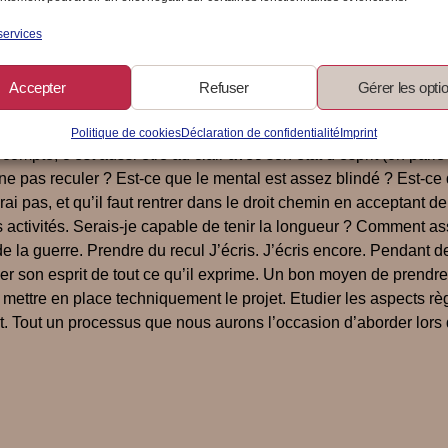
n qui n’est pas anodine. Plus de sécurité financière, plus de vac
d on n’a plus le courage de recommencer une vie de salariée, de
services
ur 15 ans ou se jeter dans le vide ? Une réflexion s’impose. Pren
our apporter un service dont les gens ont vraiment besoin. Trouv
Accepter
Refuser
Gérer les opti
es compétences je peux m’appuyer ? Est-ce que j’ai des relation
es il faut répondre, sans détour, sans se mentir. Sans en rajouter
Politique de cookies
Déclaration de confidentialité
Imprint
mpte, c’est aussi être au clair avec son état d’esprit (on parle
r ne pas reculer ? Est-ce que le mental est assez blindé ? Est-
ai pas, et qu’il faut rentrer dans le droit chemin en acceptant de 
s activités. Serais-je capable de tenir la longueur ? Comment ass
 de la guerre. Prendre du recul J’écris. J’écris encore. Pendant d
r son esprit de tout ce qu’il exprime. Un bon moyen de prendre d
ur mettre en place techniquement le projet. Etudier les aspects 
. Tout un processus que nous aurons l’occasion d’aborder lors d