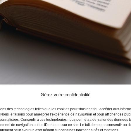
Gérez votre confidentialité
 chemins – épisode 24
sons des technologies telles que les cookies pour stocker et/ou accéder aux inform
 Nous le faisons pour améliorer l’expérience de navigation et pour afficher des publ
sonnalisées. Consentir à ces technologies nous permettra de traiter des données t
ement de navigation ou les ID uniques sur ce site. Le fait de ne pas consentir ou de
tement peut avoir un effet négatif sur certaines fonctionnalités et fonctions.