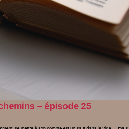
 chemins – épisode 25
ent, se mettre à son compte est un saut dans le vide … mais un 