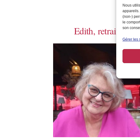
Nous utili
appareils.
(non-) per
le comport
Edith, retraitée
son consen
Gérer les 