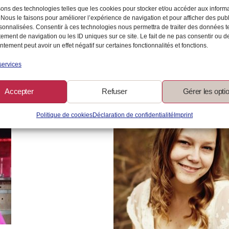
permis de retrouver plus de sérénité et de vi
sons des technologies telles que les cookies pour stocker et/ou accéder aux inform
court et moyen termes.
 Nous le faisons pour améliorer l’expérience de navigation et pour afficher des publ
sonnalisées. Consentir à ces technologies nous permettra de traiter des données t
ement de navigation ou les ID uniques sur ce site. Le fait de ne pas consentir ou de
Audrey, responsable en A
tement peut avoir un effet négatif sur certaines fonctionnalités et fonctions.
services
des Ventes
Accepter
Refuser
Gérer les opti
Politique de cookies
Déclaration de confidentialité
Imprint