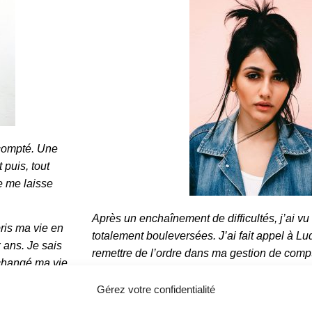
 compté. Une
 puis, tout
Je me laisse
Après un enchaînement de difficultés, j’ai v
pris ma vie en
totalement bouleversées. J’ai fait appel à L
 ans. Je sais
remettre de l’ordre dans ma gestion de com
changé ma vie.
mensuel.
Gérez votre confidentialité
En mettant en place ses outils de suivi, 