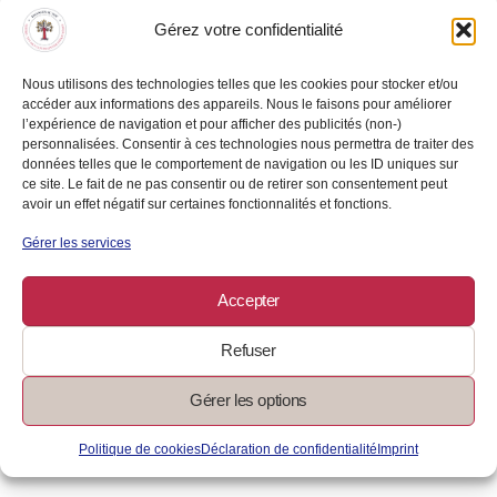
Gérez votre confidentialité
Quel est le meilleur moment pour débuter un
coaching ?
Nous utilisons des technologies telles que les cookies pour stocker et/ou
accéder aux informations des appareils. Nous le faisons pour améliorer
l’expérience de navigation et pour afficher des publicités (non-)
Quels sont les prérequis pour suivre un coaching
?
personnalisées. Consentir à ces technologies nous permettra de traiter des
données telles que le comportement de navigation ou les ID uniques sur
ce site. Le fait de ne pas consentir ou de retirer son consentement peut
Combien de temps consacrer à un coaching ?
avoir un effet négatif sur certaines fonctionnalités et fonctions.
Gérer les services
Le coaching apporte-t-il vraiment des résultats ?
Accepter
Est-ce que je vais devenir riche avec ce coaching
?
Refuser
Pourquoi investir dans ce coaching alors qu’il
existe des formations gratuites ?
Gérer les options
C’est quoi ma garantie 100% satisfaction ?
Politique de cookies
Déclaration de confidentialité
Imprint