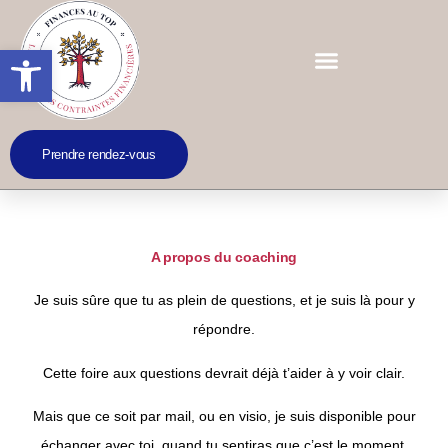
Ouvrir la barre d’outils
Prendre rendez-vous
FOIRE AUX QUESTIONS
A propos du coaching
Je suis sûre que tu as plein de questions, et je suis là pour y
répondre.
Cette foire aux questions devrait déjà t’aider à y voir clair.
Mais que ce soit par mail, ou en visio, je suis disponible pour
échanger avec toi, quand tu sentiras que c’est le moment.