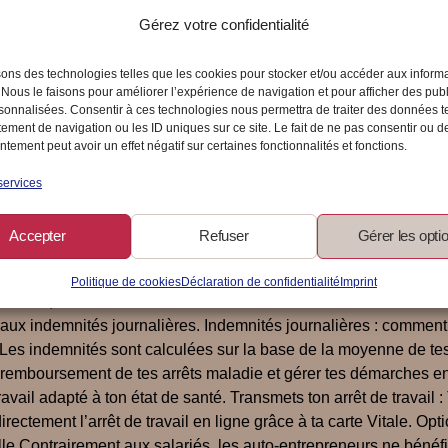
Gérez votre confidentialité
sons des technologies telles que les cookies pour stocker et/ou accéder aux inform
 Nous le faisons pour améliorer l’expérience de navigation et pour afficher des publ
sonnalisées. Consentir à ces technologies nous permettra de traiter des données t
ement de navigation ou les ID uniques sur ce site. Le fait de ne pas consentir ou de
tement peut avoir un effet négatif sur certaines fonctionnalités et fonctions.
ouverte en cas de maladie ou
services
Accepter
Refuser
Gérer les opti
mais cela ne veut pas dire que tu es seul(e) face à un coup du
Voici un guide pratique pour comprendre tes droits et les démarche
Politique de cookies
Déclaration de confidentialité
Imprint
e maladie, sous certaines conditions : tu dois être affilié à un
e aux indemnités journalières. Indemnités journalières : comme
t : Les indemnités sont calculées sur la base de la moyenne de t
le remboursement de tes arrêts maladie et gérer tes démarches e
 travail adapté à ton état de santé. Transmets ton arrêt de travai
ectement l’arrêt de travail en ligne grâce à ta carte Vitale. Opt
elle Contrairement aux salariés, les auto-entrepreneurs ne béné