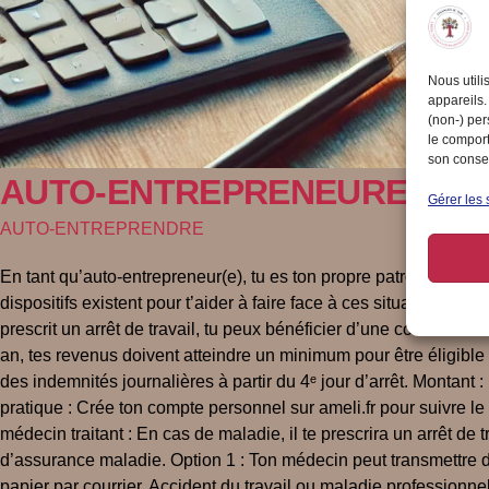
Nous utili
appareils.
(non-) per
le comport
son consen
AUTO-ENTREPRENEURE – Es tu c
Gérer les 
AUTO-ENTREPRENDRE
En tant qu’auto-entrepreneur(e), tu es ton propre patron(ne), 
dispositifs existent pour t’aider à faire face à ces situations. 
prescrit un arrêt de travail, tu peux bénéficier d’une couvertur
an, tes revenus doivent atteindre un minimum pour être éligibl
des indemnités journalières à partir du 4ᵉ jour d’arrêt. Montan
pratique : Crée ton compte personnel sur ameli.fr pour suivre 
médecin traitant : En cas de maladie, il te prescrira un arrêt de
d’assurance maladie. Option 1 : Ton médecin peut transmettre dir
papier par courrier. Accident du travail ou maladie professionn