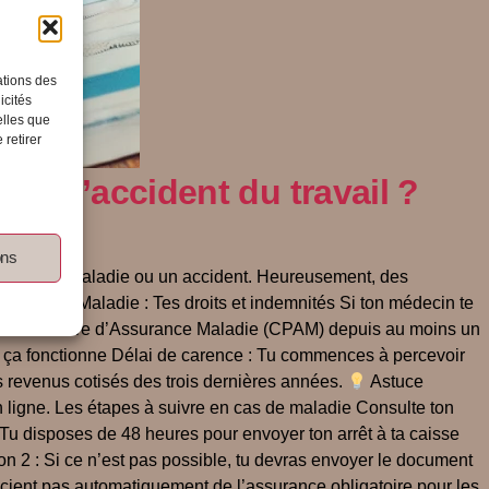
ations des
icités
elles que
 retirer
 d’accident du travail ?
ons
r comme une maladie ou un accident. Heureusement, des
s à suivre. Maladie : Tes droits et indemnités Si ton médecin te
e Caisse Primaire d’Assurance Maladie (CPAM) depuis au moins un
nt ça fonctionne Délai de carence : Tu commences à percevoir
es revenus cotisés des trois dernières années.
Astuce
n ligne. Les étapes à suivre en cas de maladie Consulte ton
l : Tu disposes de 48 heures pour envoyer ton arrêt à ta caisse
ion 2 : Si ce n’est pas possible, tu devras envoyer le document
ficient pas automatiquement de l’assurance obligatoire pour les