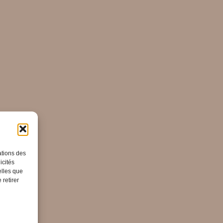
ations des
icités
elles que
 retirer