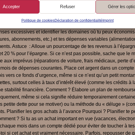
es finances personnelles
Accepter
Refuser
Gérer les opti
Politique de cookies
Déclaration de confidentialité
Imprint
nances personnelles. J’espère qu’ils te seront utiles ! Établir u
nses excessives et identifier les domaines où tu peux économi
es, abonnements, etc.) et tes dépenses variables (alimentation, l
éments. Astuce : Alloue un pourcentage de tes revenus à l’éparg
, et 20 % pour l’épargne. Si ce n’est pas possible, sache que l
e aux imprévus (réparations de voiture, frais médicaux, perte d
x mois de dépenses courantes. Place cet argent dans un compte é
 vers ce fonds d’urgence, même si ce n’est qu’un petit montant. 
ettes, surtout celles à taux d’intérêt élevé (comme les crédits 
e stabilité financière. Comment ? Élabore un plan de rembourseme
uement, même si cela signifie réduire temporairement certaines
 petite dette pour se motiver) ou la méthode du « déluge » (comm
 Planifier les gros achats à l’avance Pourquoi ? Planifier te pe
ment ? Si tu as un achat important en vue (vacances, électromé
 chaque mois dans un compte dédié pour éviter de toucher à tes
toi si cet achat est vraiment nécessaire. Parfois, repousser de 