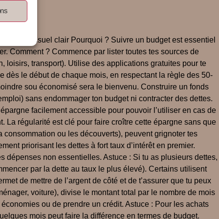
ons
n budget mensuel clair Pourquoi ? Suivre un budget est essentiel
ser. Comment ? Commence par lister toutes tes sources de
oisirs, transport). Utilise des applications gratuites pour te
ne dès le début de chaque mois, en respectant la règle des 50-
e moindre sou économisé sera le bienvenu. Construire un fonds
’emploi) sans endommager ton budget ni contracter des dettes.
pargne facilement accessible pour pouvoir l’utiliser en cas de
La régularité est clé pour faire croître cette épargne sans que
à la consommation ou les découverts), peuvent grignoter tes
nt priorisant les dettes à fort taux d’intérêt en premier.
 dépenses non essentielles. Astuce : Si tu as plusieurs dettes,
encer par la dette au taux le plus élevé). Certains utilisent
rmet de mettre de l’argent de côté et de t’assurer que tu peux
nager, voiture), divise le montant total par le nombre de mois
 économies ou de prendre un crédit. Astuce : Pour les achats
quelques mois peut faire la différence en termes de budget.