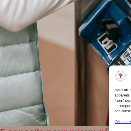
Nous utili
appareils.
(non-) per
le comport
son consen
Gérer les 