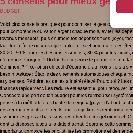
5 conseils pour mieux gérer t
BUDGET
Voici cinq conseils pratiques pour optimiser la gestion de tes fi
pour comprendre où va ton argent chaque mois, éviter les dépe
revenus mensuels, puis énumère tes dépenses fixes (loyer, factur
faciliter la tâche ou un simple tableau Excel pour noter ces él
30-20 : 50 % pour les besoins essentiels, 30 % pour les loisirs
d’urgence Pourquoi ? Un fonds d’urgence te permet de faire fac
Comment ? Fixe-toi un objectif d’épargne d’au moins trois à si
besoin. Astuce : Établis des virements automatiques chaque mois
tu y penses. Réduire les dettes à intérêt élevé Pourquoi ? Les d
finances rapidement. Les réduire est essentiel pour retrouver un
Consacre une part de ton budget pour les rembourser systématiq
pense à la méthode du « boule de neige » (payer d’abord la plus
des regroupements de crédits pour simplifier les remboursements.
assumer les gros achats sans perturber ton budget mensuel. Com
dont tu disposes jusqu’à la date d’achat. Épargne cette somme
importants, compare les prix, utilise les promotions et demande-