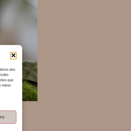
ations des
icités
elles que
 retirer
rein
ons