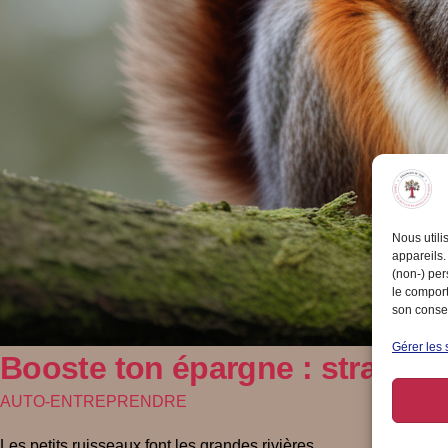
Nous utili
appareils.
(non-) per
le comport
son consen
Gérer les 
Booste ton épargne : stratégi
AUTO-ENTREPRENDRE
Les petits ruisseaux font les grandes rivières