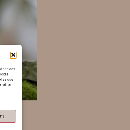
ations des
icités
elles que
 retirer
rein
ons