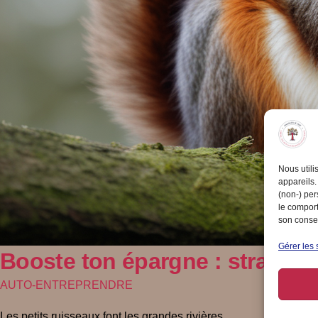
Nous utili
appareils.
(non-) per
le comport
son consen
Gérer les 
Booste ton épargne : stratégi
AUTO-ENTREPRENDRE
Les petits ruisseaux font les grandes rivières