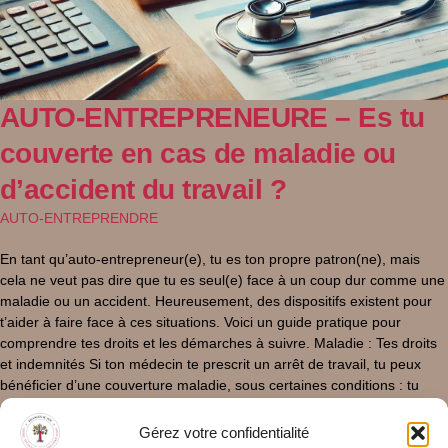
AUTO-ENTREPRENEURE – Es tu
couverte en cas de maladie ou
d’accident du travail ?
AUTO-ENTREPRENDRE
En tant qu’auto-entrepreneur(e), tu es ton propre patron(ne), mais
cela ne veut pas dire que tu es seul(e) face à un coup dur comme une
maladie ou un accident. Heureusement, des dispositifs existent pour
t’aider à faire face à ces situations. Voici un guide pratique pour
comprendre tes droits et les démarches à suivre. Maladie : Tes droits
et indemnités Si ton médecin te prescrit un arrêt de travail, tu peux
bénéficier d’une couverture maladie, sous certaines conditions : tu
dois être affilié à une Caisse Primaire d’Assurance Maladie (CPAM)
depuis au moins un an, tes revenus doivent atteindre un minimum
Gérez votre confidentialité