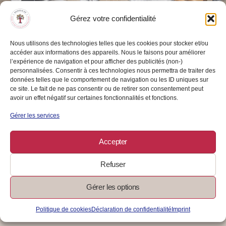
Gérez votre confidentialité
Nous utilisons des technologies telles que les cookies pour stocker et/ou
accéder aux informations des appareils. Nous le faisons pour améliorer
Micro-entreprise : avantages et
l’expérience de navigation et pour afficher des publicités (non-)
personnalisées. Consentir à ces technologies nous permettra de traiter des
conditions
données telles que le comportement de navigation ou les ID uniques sur
ce site. Le fait de ne pas consentir ou de retirer son consentement peut
AUTO-ENTREPRENDRE
avoir un effet négatif sur certaines fonctionnalités et fonctions.
Augmenter ses revenus en créant une micro-entreprise, tout en
Gérer les services
conservant son statut de salarié.
Accepter
29/05/2024
/
0 Commentaire
Lire La Suite
Refuser
Gérer les options
Politique de cookies
Déclaration de confidentialité
Imprint