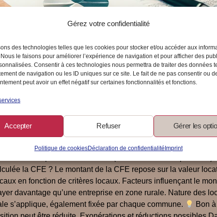
Gérez votre confidentialité
sons des technologies telles que les cookies pour stocker et/ou accéder aux inform
 Nous le faisons pour améliorer l’expérience de navigation et pour afficher des publ
sonnalisées. Consentir à ces technologies nous permettra de traiter des données t
ement de navigation ou les ID uniques sur ce site. Le fait de ne pas consentir ou de
cière des Entreprises (CFE)
tement peut avoir un effet négatif sur certaines fonctionnalités et fonctions.
services
 important que toute entreprise ou personne exerçant une activit
Accepter
Refuser
Gérer les opti
ut ce que tu dois savoir sur cette cotisation et comment elle peu
 territoriales. Elle concerne toute personne ou entreprise exerçan
Politique de cookies
Déclaration de confidentialité
Imprint
né ? Les entreprises individuelles (dont les auto-entrepreneurs)
culée la CFE ? Le montant de la CFE repose sur la valeur locativ
scaux en fonction de critères locaux. Facteurs influençant le mon
er davantage qu’une entreprise en zone rurale. Nature des loca
nimale s’applique, également fixée par chaque commune.
Bon à s
sition peut être réduite. Exonérations et réductions possibles Da