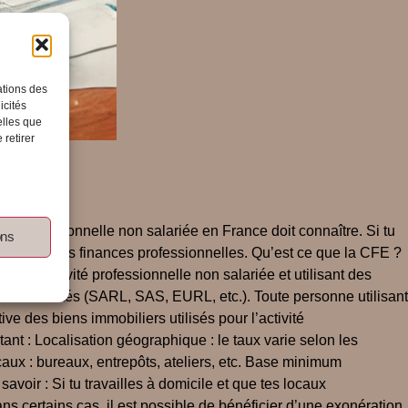
ations des
icités
elles que
 retirer
é professionnelle non salariée en France doit connaître. Si tu
ons
t affecter tes finances professionnelles. Qu’est ce que la CFE ?
t une activité professionnelle non salariée et utilisant des
. Les sociétés (SARL, SAS, EURL, etc.). Toute personne utilisant
e des biens immobiliers utilisés pour l’activité
tant : Localisation géographique : le taux varie selon les
ux : bureaux, entrepôts, ateliers, etc. Base minimum
avoir : Si tu travailles à domicile et que tes locaux
ns certains cas, il est possible de bénéficier d’une exonération