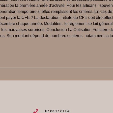
nération la première année d’activité. Pour les artisans : souven
nération temporaire si elles remplissent les critères. En cas de
t payer la CFE ? La déclaration initiale de CFE doit être effec
 décembre chaque année. Modalités : le règlement se fait général
r les mauvaises surprises. Conclusion La Cotisation Foncière des
s. Son montant dépend de nombreux critères, notamment la locali
07 83 17 81 04