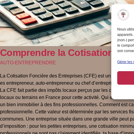
Nous utili
appareils.
(non-) per
le comport
Comprendre la Cotisation Fon
son consen
Gérer les 
AUTO-ENTREPRENDRE
La Cotisation Foncière des Entreprises (CFE) est un impôt local
es entrepreneur, auto-entrepreneur ou chef d’entreprise, voici to
La CFE fait partie des impôts locaux perçus par les collectivités
locaux ou terrains en France pour cette activité. Qui est concer
un bien immobilier à des fins professionnelles. Comment est cal
professionnelle. Cette valeur est déterminée par les services fi
communes. Une entreprise située dans une grande ville peut pay
d’imposition : pour les petites entreprises, une cotisation mi
professionnels ne sont pas clairement identifiés, ta base d’impo