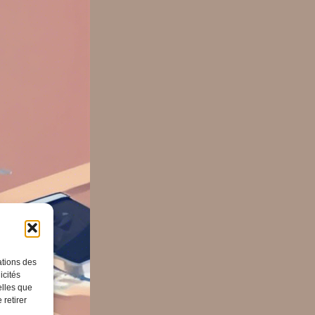
ations des
icités
elles que
 retirer