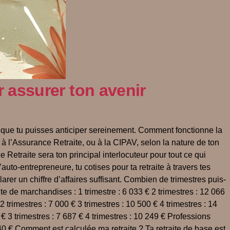
r assurer ton avenir
r que tu puisses anticiper sereinement. Comment fonctionne la
à l’Assurance Retraite, ou à la CIPAV, selon la nature de ton
Retraite sera ton principal interlocuteur pour tout ce qui
auto-entrepreneure, tu cotises pour ta retraite à travers tes
larer un chiffre d’affaires suffisant. Combien de trimestres puis-
te de marchandises : 1 trimestre : 6 033 € 2 trimestres : 12 066
 trimestres : 7 000 € 3 trimestres : 10 500 € 4 trimestres : 14
€ 3 trimestres : 7 687 € 4 trimestres : 10 249 € Professions
 640 € Comment est calculée ma retraite ? Ta retraite de base est