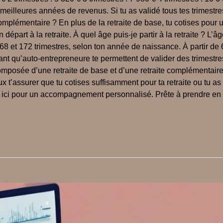
illeures années de revenus. Si tu as validé tous tes trimestres,
omplémentaire ? En plus de la retraite de base, tu cotises pour 
 départ à la retraite. À quel âge puis-je partir à la retraite ? L’
 168 et 172 trimestres, selon ton année de naissance. À partir de 6
nt qu’auto-entrepreneure te permettent de valider des trimestres 
composée d’une retraite de base et d’une retraite complémentaire.
assurer que tu cotises suffisamment pour ta retraite ou tu as des
moi ici pour un accompagnement personnalisé. Prête à prendre en 