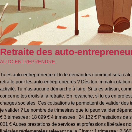
Retraite des auto-entrepreneur
AUTO-ENTREPRENDRE
Tu es auto-entrepreneure et tu te demandes comment sera calcul
retraite pour les auto-entrepreneures ? Dès ton immatriculation
activité. Tu n’as aucune démarche à faire. Si tu es artisan, com
concerne tes droits à la retraite. En revanche, si tu es en profes
charges sociales. Ces cotisations te permettent de valider des tri
je valider ? Le nombre de trimestres que tu peux valider dépend d
€ 3 trimestres : 18 099 € 4 trimestres : 24 132 € Prestations de s
001 € Autres prestations de services et professions libérales non
libérales réglementées relevant de la Cipav : 1 trimestre : 2 660