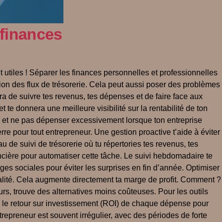
finances
t utiles ! Séparer les finances personnelles et professionnelles
ion des flux de trésorerie. Cela peut aussi poser des problèmes
a de suivre tes revenus, tes dépenses et de faire face aux
t te donnera une meilleure visibilité sur la rentabilité de ton
els et ne pas dépenser excessivement lorsque ton entreprise
rre pour tout entrepreneur. Une gestion proactive t’aide à éviter
u de suivi de trésorerie où tu répertories tes revenus, tes
ncière pour automatiser cette tâche. Le suivi hebdomadaire te
ges sociales pour éviter les surprises en fin d’année. Optimiser
alité. Cela augmente directement ta marge de profit. Comment ?
rs, trouve des alternatives moins coûteuses. Pour les outils
r le retour sur investissement (ROI) de chaque dépense pour
trepreneur est souvent irrégulier, avec des périodes de forte