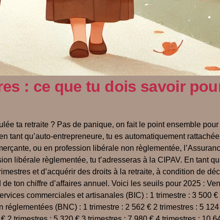
es : ce que tu dois savoir pou
ée ta retraite ? Pas de panique, on fait le point ensemble pou
 en tant qu’auto-entrepreneure, tu es automatiquement rattachée 
merçante, ou en profession libérale non règlementée, l’Assurance 
sion libérale règlementée, tu t’adresseras à la CIPAV. En tant qu’
mestres et d’acquérir des droits à la retraite, à condition de déc
e ton chiffre d’affaires annuel. Voici les seuils pour 2025 : Ven
ervices commerciales et artisanales (BIC) : 1 trimestre : 3 500 € 2
 réglementées (BNC) : 1 trimestre : 2 562 € 2 trimestres : 5 124 
 € 2 trimestres : 5 320 € 3 trimestres : 7 980 € 4 trimestres : 10