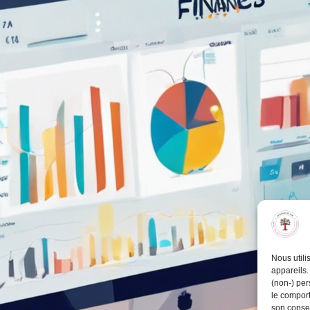
Nous utili
appareils.
(non-) per
le comport
son consen