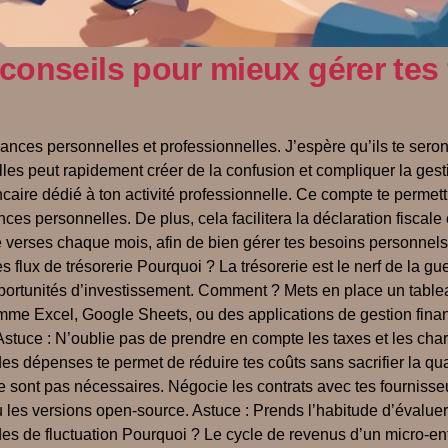
nseils pour mieux gérer tes 
nances personnelles et professionnelles. J’espère qu’ils te seron
les peut rapidement créer de la confusion et compliquer la gest
aire dédié à ton activité professionnelle. Ce compte te permettr
ces personnelles. De plus, cela facilitera la déclaration fiscale e
tu te verses chaque mois, afin de bien gérer tes besoins personn
flux de trésorerie Pourquoi ? La trésorerie est le nerf de la gue
 opportunités d’investissement. Comment ? Mets en place un tablea
comme Excel, Google Sheets, ou des applications de gestion fina
Astuce : N’oublie pas de prendre en compte les taxes et les char
s dépenses te permet de réduire tes coûts sans sacrifier la qu
e sont pas nécessaires. Négocie les contrats avec tes fournisseu
 les versions open-source. Astuce : Prends l’habitude d’évalue
odes de fluctuation Pourquoi ? Le cycle de revenus d’un micro-en