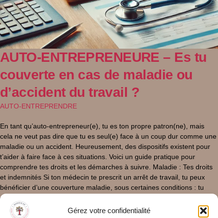
AUTO-ENTREPRENEURE – Es tu
couverte en cas de maladie ou
d’accident du travail ?
AUTO-ENTREPRENDRE
En tant qu’auto-entrepreneur(e), tu es ton propre patron(ne), mais
cela ne veut pas dire que tu es seul(e) face à un coup dur comme une
maladie ou un accident. Heureusement, des dispositifs existent pour
t’aider à faire face à ces situations. Voici un guide pratique pour
comprendre tes droits et les démarches à suivre. Maladie : Tes droits
et indemnités Si ton médecin te prescrit un arrêt de travail, tu peux
bénéficier d’une couverture maladie, sous certaines conditions : tu
dois être affilié à une Caisse Primaire d’Assurance Maladie (CPAM)
depuis au moins un an, tes revenus doivent atteindre un minimum
Gérez votre confidentialité