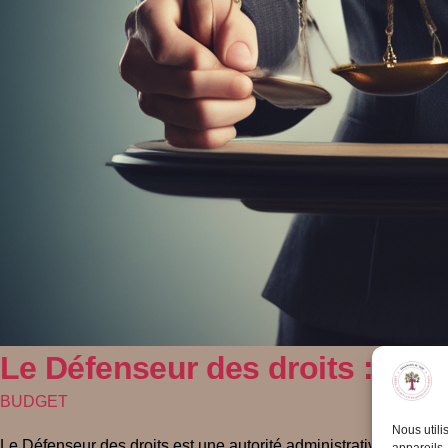
Le Défenseur des droits : Un G
BUDGET
Nous utili
Le Défenseur des droits est une autorité administrative indépenda
appareils.