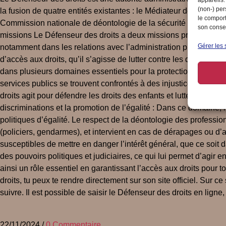
(non-) per
la fusion de quatre entités existantes : le Médiateur de la Répub
le comport
Commission nationale de déontologie de la sécurité (CNDS). Insc
son consen
missions Le Défenseur des droits a deux missions principales : Dé
Gérer les 
notamment dans les relations avec l’administration publique, les
d’accès aux droits, qu’il s’agisse de lutter contre les discrimi
dans plusieurs domaines essentiels pour la protection des libert
services publics se trouvent confrontés à des injustices, des 
droits agit pour défendre les droits des enfants et lutter contre t
discriminations et la promotion de l’égalité : Dans ce domaine, il
politiques d’égalité. Le respect de la déontologie des profession
(policiers, gendarmes), et intervient en cas de dérapages ou d’a
susceptibles de mettre en danger l’intérêt général, que ce soit
des pouvoirs politiques et judiciaires, ce qui lui permet d’agir e
ainsi un rôle essentiel en garantissant l’accès aux droits pour t
droits, tu peux te rendre directement sur son site officiel. Sur 
suivre. Il est possible de saisir le Défenseur des droits en ligne
22/11/2024
/
0 Commentaire