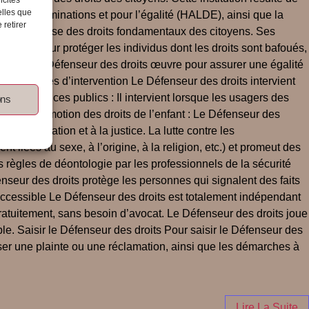
elles que
e les discriminations et pour l’égalité (HALDE), ainsi que la
 retirer
dans la défense des droits fondamentaux des citoyens. Ses
tervient pour protéger les individus dont les droits sont bafoués,
e tous : Le Défenseur des droits œuvre pour assurer une égalité
Ses domaines d’intervention Le Défenseur des droits intervient
 des services publics : Il intervient lorsque les usagers des
ons
 et la promotion des droits de l’enfant : Le Défenseur des
s à l’éducation et à la justice. La lutte contre les
t liées au sexe, à l’origine, à la religion, etc.) et promeut des
es règles de déontologie par les professionnels de la sécurité
fenseur des droits protège les personnes qui signalent des faits
t accessible Le Défenseur des droits est totalement indépendant
n gratuitement, sans besoin d’avocat. Le Défenseur des droits joue
able. Saisir le Défenseur des droits Pour saisir le Défenseur des
poser une plainte ou une réclamation, ainsi que les démarches à
Lire La Suite