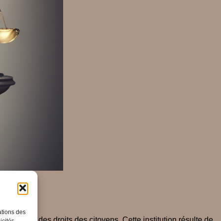
ité
ations des
bertés et des droits des citoyens. Cette institution résulte de
icités