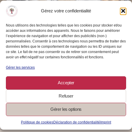
Gérez votre confidentialité
Nous utilisons des technologies telles que les cookies pour stocker et/ou
accéder aux informations des appareils. Nous le faisons pour améliorer
Micro-entreprise : avantages et
l’expérience de navigation et pour afficher des publicités (non-)
personnalisées. Consentir à ces technologies nous permettra de traiter des
conditions
données telles que le comportement de navigation ou les ID uniques sur
ce site. Le fait de ne pas consentir ou de retirer son consentement peut
AUTO-ENTREPRENDRE
avoir un effet négatif sur certaines fonctionnalités et fonctions.
Augmenter ses revenus en créant une micro-entreprise, tout en
Gérer les services
conservant son statut de salarié.
Accepter
29/05/2024
/
0 Commentaire
Lire La Suite
Refuser
Gérer les options
Politique de cookies
Déclaration de confidentialité
Imprint