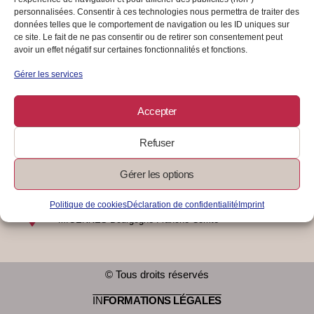
personnalisées. Consentir à ces technologies nous permettra de traiter des
données telles que le comportement de navigation ou les ID uniques sur
ce site. Le fait de ne pas consentir ou de retirer son consentement peut
17/06/2024
/
0 Commentaire
Lire La Suite
avoir un effet négatif sur certaines fonctionnalités et fonctions.
Gérer les services
Accepter
Refuser
Gérer les options
07 83 17 81 04
contact@finances-au-top.com
Politique de cookies
Déclaration de confidentialité
Imprint
MIGENNES Bourgogne Franche Comté
© Tous droits réservés
IN
FORMATIONS LÉGALES