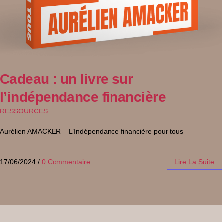
Cadeau : un livre sur
l’indépendance financière
RESSOURCES
Aurélien AMACKER – L’Indépendance financière pour tous
17/06/2024
/
0 Commentaire
Lire La Suite