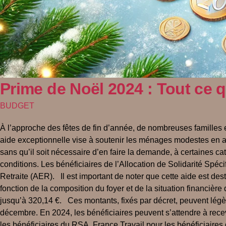
Prime de Noël 2024 : Tout ce q
BUDGET
À l’approche des fêtes de fin d’année, de nombreuses familles e
aide exceptionnelle vise à soutenir les ménages modestes en al
sans qu’il soit nécessaire d’en faire la demande, à certaines c
conditions. Les bénéficiaires de l’Allocation de Solidarité Spéc
Retraite (AER). Il est important de noter que cette aide est des
fonction de la composition du foyer et de la situation financiè
jusqu’à 320,14 €. Ces montants, fixés par décret, peuvent légè
décembre. En 2024, les bénéficiaires peuvent s’attendre à rece
les bénéficiaires du RSA. France Travail pour les bénéficiaires 