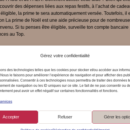
ut couvrir des dépenses liées aux repas festifs, à l’achat de cad
ligible, la prime te sera automatiquement versée. Toutefois, il e
sion La prime de Noël est une aide précieuse pour de nombreuse
envenu. Si tu penses être éligible, surveille ton compte bancaire
nces au Top.
Gérez votre confidentialité
sons des technologies telles que les cookies pour stocker et/ou accéder aux inform
 Nous le faisons pour améliorer l’expérience de navigation et pour afficher des publ
sonnalisées. Consentir à ces technologies nous permettra de traiter des données t
ement de navigation ou les ID uniques sur ce site. Le fait de ne pas consentir ou de
tement peut avoir un effet négatif sur certaines fonctionnalités et fonctions.
services
Accepter
Refuser
Gérer les opti