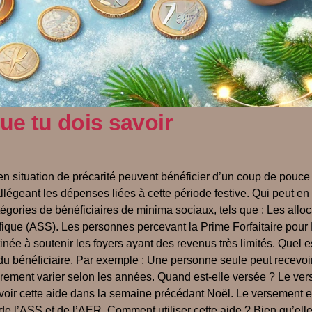
ue tu dois savoir
n situation de précarité peuvent bénéficier d’un coup de pouce 
légeant les dépenses liées à cette période festive. Qui peut en
atégories de bénéficiaires de minima sociaux, tels que : Les all
ifique (ASS). Les personnes percevant la Prime Forfaitaire pour R
tinée à soutenir les foyers ayant des revenus très limités. Quel
re du bénéficiaire. Par exemple : Une personne seule peut recev
rement varier selon les années. Quand est-elle versée ? Le ver
voir cette aide dans la semaine précédant Noël. Le versement es
de l’ASS et de l’AER. Comment utiliser cette aide ? Bien qu’elle 