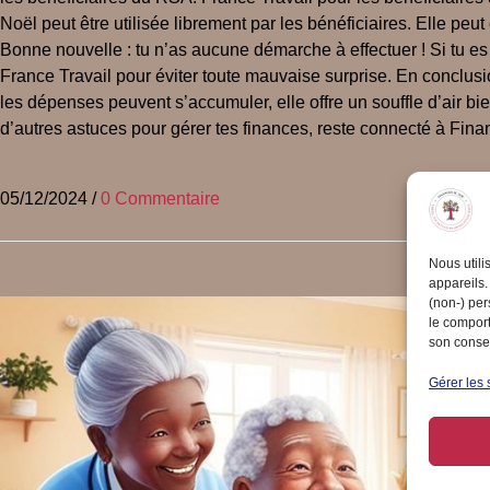
Noël peut être utilisée librement par les bénéficiaires. Elle pe
Bonne nouvelle : tu n’as aucune démarche à effectuer ! Si tu es é
France Travail pour éviter toute mauvaise surprise. En conclu
les dépenses peuvent s’accumuler, elle offre un souffle d’air bi
d’autres astuces pour gérer tes finances, reste connecté à Fina
05/12/2024
/
0 Commentaire
Nous utili
appareils.
(non-) per
le comport
son consen
Gérer les 