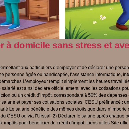
r à domicile sans stress et av
rmettant aux particuliers d’employer et de déclarer une person
 personne âgée ou handicapée, l’assistance informatique, intern
marches L’employeur remplit simplement les heures travaillées 
salarié est ainsi déclaré officiellement, avec les cotisations pour 
ction ou un crédit d’impôt, correspondant à 50% des dépenses e
le salarié et payer ses cotisations sociales. CESU préfinancé :
alarié Le salarié bénéficie des mêmes droits que dans n’importe q
u CESU ou via l’Urssaf. 2) Déclarer le salarié après chaque péri
aux impôts pour bénéficier du crédit d’impôt. Liens utiles Site