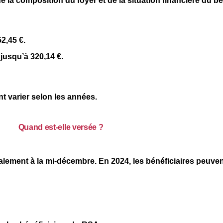
e la composition du foyer et de la situation financière du bé
52,45 €
.
 jusqu’à
320,14 €
.
t varier selon les années.
Quand est-elle versée ?
alement à la mi-décembre. En 2024, les bénéficiaires peuven