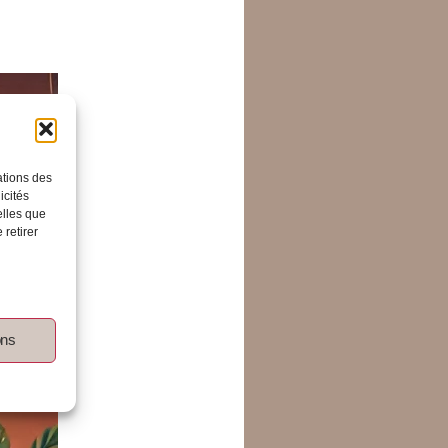
ations des
icités
elles que
 retirer
ons