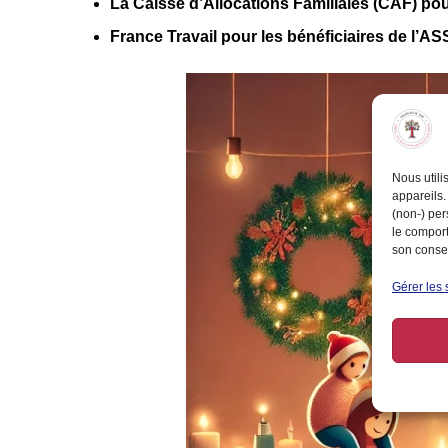
La
Caisse d’Allocations Familiales (CAF)
pou
France Travail
pour les bénéficiaires de l’AS
Nous utili
appareils.
(non-) per
le comport
son consen
Gérer les 