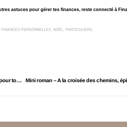
autres astuces pour gérer tes finances, reste connecté à
Fin
,
FINANCES PERSONNELLES
,
NOËL
,
PARTICULIERS
,
Facturation électronique : ce qui change pour ton entreprise dès 2026
Mini roman – A la croisée des chemins, ép