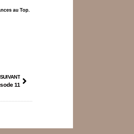
ances au Top
.
SUIVANT
isode 11