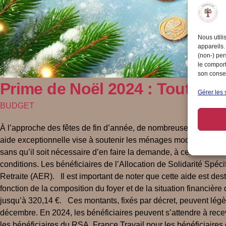
Nous utili
appareils.
(non-) per
le comport
son consen
Prime de Noël 2024 : Tout ce q
Gérer les 
BUDGET
À l’approche des fêtes de fin d’année, de nombreuses familles e
aide exceptionnelle vise à soutenir les ménages modestes en al
sans qu’il soit nécessaire d’en faire la demande, à certaines c
conditions. Les bénéficiaires de l’Allocation de Solidarité Spéc
Retraite (AER). Il est important de noter que cette aide est des
fonction de la composition du foyer et de la situation financiè
jusqu’à 320,14 €. Ces montants, fixés par décret, peuvent légè
décembre. En 2024, les bénéficiaires peuvent s’attendre à rece
les bénéficiaires du RSA. France Travail pour les bénéficiaires 