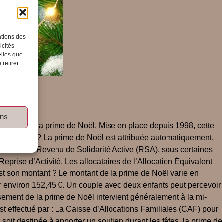
ations des
icités
elles que
 retirer
ons
financier : la prime de Noël. Mise en place depuis 1998, cette
 bénéficier ? La prime de Noël est attribuée automatiquement,
ocataires du Revenu de Solidarité Active (RSA), sous certaines
eprise d’Activité. Les allocataires de l’Allocation Équivalent
 est son montant ? Le montant de la prime de Noël varie en
oir environ 152,45 €. Un couple avec deux enfants peut percevoir
sement de la prime de Noël intervient généralement à la mi-
t effectué par : La Caisse d’Allocations Familiales (CAF) pour
soit destinée à apporter un soutien durant les fêtes, la prime de