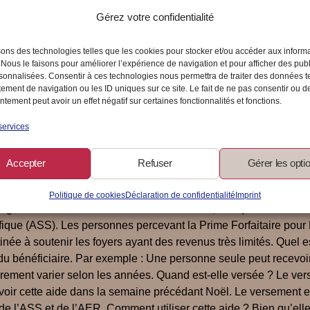
Gérez votre confidentialité
sons des technologies telles que les cookies pour stocker et/ou accéder aux inform
 Nous le faisons pour améliorer l’expérience de navigation et pour afficher des publ
sonnalisées. Consentir à ces technologies nous permettra de traiter des données t
ement de navigation ou les ID uniques sur ce site. Le fait de ne pas consentir ou de
tement peut avoir un effet négatif sur certaines fonctionnalités et fonctions.
ue tu dois savoir
services
Accepter
Refuser
Gérer les opti
n situation de précarité peuvent bénéficier d’un coup de pouce 
légeant les dépenses liées à cette période festive. Qui peut en
Politique de cookies
Déclaration de confidentialité
Imprint
atégories de bénéficiaires de minima sociaux, tels que : Les all
ifique (ASS). Les personnes percevant la Prime Forfaitaire pour R
tinée à soutenir les foyers ayant des revenus très limités. Quel
re du bénéficiaire. Par exemple : Une personne seule peut recev
rement varier selon les années. Quand est-elle versée ? Le ver
voir cette aide dans la semaine précédant Noël. Le versement es
de l’ASS et de l’AER. Comment utiliser cette aide ? Bien qu’elle 