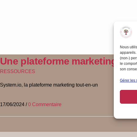
Nous utili
appareils.
Une plateforme marketing tou
(non-) per
le comport
son consen
RESSOURCES
Gérer les 
System.io, la plateforme marketing tout-en-un
17/06/2024
/
0 Commentaire