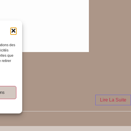
ations des
icités
elles que
 retirer
ons
Lire La Suite