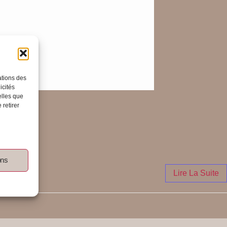
ations des
icités
elles que
 retirer
ons
Lire La Suite