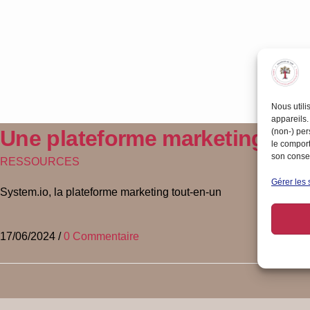
Nous utili
appareils.
Une plateforme marketing tou
(non-) per
le comport
son consen
RESSOURCES
Gérer les 
System.io, la plateforme marketing tout-en-un
17/06/2024
/
0 Commentaire