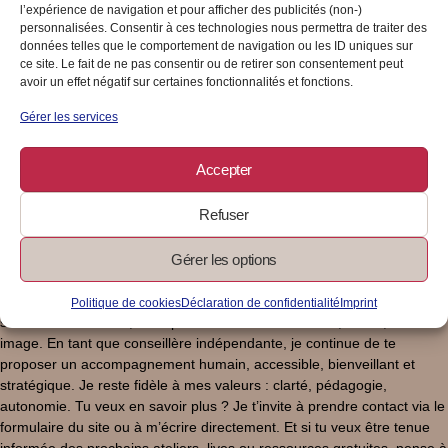
accompagnements, c’est que la gestion du quotidien ne suffit pas
l’expérience de navigation et pour afficher des publicités (non-)
toujours à construire une sécurité durable. Beaucoup de femmes
personnalisées. Consentir à ces technologies nous permettra de traiter des
données telles que le comportement de navigation ou les ID uniques sur
avancent à vue, sans repères pour sécuriser leur avenir, investir
ce site. Le fait de ne pas consentir ou de retirer son consentement peut
sereinement, ou encore préparer leur retraite. C’est pourquoi j’ai
avoir un effet négatif sur certaines fonctionnalités et fonctions.
décidé de me former et d’ajouter une nouvelle compétence à mon
activité. Je suis désormais Conseillère en Gestion du Patrimoine.
Gérer les services
Concrètement, qu’est-ce que cela change pour toi ? Cela signifie que
je peux désormais t’accompagner aussi sur : l’organisation de ton
Accepter
patrimoine personnel et professionnel, la préparation de ta retraite
(oui, même en micro-entreprise, c’est possible et important !), les
Refuser
placements financiers adaptés à ta situation, la protection de tes
proches et la transmission de ton patrimoine, l’optimisation fiscale et la
Gérer les options
planification de projets à moyen ou long terme. Pourquoi cette
évolution ? Parce que je crois profondément que chaque femme
mérite de prendre le pouvoir sur ses finances. Pas seulement pour
Politique de cookies
Déclaration de confidentialité
Imprint
sortir la tête de l’eau, mais pour bâtir un avenir serein, solide, et à son
image. En tant que conseillère indépendante, je continue de te
proposer un accompagnement humain, accessible, bienveillant et
stratégique. Je reste fidèle à mes valeurs : clarté, pédagogie,
autonomie. Tu veux en savoir plus ? Je t’invite à prendre contact via le
formulaire du site ou à m’écrire directement. Et si tu veux être tenue