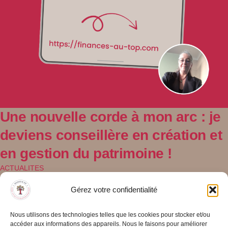
Une nouvelle corde à mon arc : je
deviens conseillère en création et
en gestion du patrimoine !
ACTUALITES
Depuis la création de FINANCES AU TOP, j’ai accompagné de
Gérez votre confidentialité
nombreuses femmes actives – et particulièrement des auto-
entrepreneures – dans la maîtrise de leurs finances et de leur
Nous utilisons des technologies telles que les cookies pour stocker et/ou
organisation administrative. Ce que j’ai constaté au fil des
accéder aux informations des appareils. Nous le faisons pour améliorer