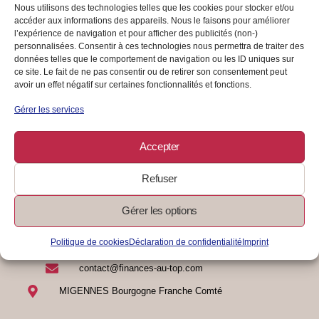
ses affaires administratives
Nous utilisons des technologies telles que les cookies pour stocker et/ou
accéder aux informations des appareils. Nous le faisons pour améliorer
AUTO-ENTREPRENDRE
l’expérience de navigation et pour afficher des publicités (non-)
personnalisées. Consentir à ces technologies nous permettra de traiter des
Evite la phobie administrative en apportant un soin particulier au
données telles que le comportement de navigation ou les ID uniques sur
classement et au rangement.
ce site. Le fait de ne pas consentir ou de retirer son consentement peut
avoir un effet négatif sur certaines fonctionnalités et fonctions.
Gérer les services
05/08/2024
/
0 Commentaire
Lire La Suite
Accepter
Refuser
Gérer les options
Politique de cookies
Déclaration de confidentialité
Imprint
07 83 17 81 04
contact@finances-au-top.com
MIGENNES Bourgogne Franche Comté