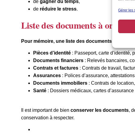
de
gagner du temps
,
de
réduire le stress
.
Gérer les 
Liste des documents à organise
Pour mémoire, une liste des documents que tu doi
Pièces d’identité
: Passeport, carte d’identité,
Documents financiers
: Relevés bancaires, cont
Contrats et factures
: Contrats de travail, fact
Assurances
: Polices d’assurance, attestations,
Documents immobiliers
: Contrats de location
Santé
: Dossiers médicaux, cartes d’assurance m
Il est important de bien
conserver les documents
, d
conservation à respecter.