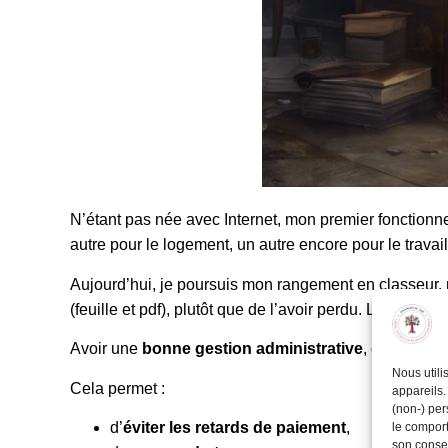
N’étant pas née avec Internet, mon premier fonctionn
autre pour le logement, un autre encore pour le trava
Aujourd’hui, je poursuis mon rangement en classeur, m
(feuille et pdf), plutôt que de l’avoir perdu. Les
nomme
Avoir une
bonne gestion administrative
, c’est, avan
Nous utili
Cela permet :
appareils.
(non-) per
d’
éviter les retards de paiement
,
le comport
son consen