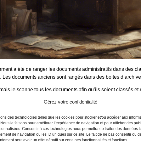
ement a été de ranger les documents administratifs dans des cla
il. Les documents anciens sont rangés dans des boites d’archiv
ais je scanne tous les documents afin qu’ils soient classés et 
r correctement
et les
ranger dans leur dossier de destinati
Gérez votre confidentialité
t tout, de
vivre avec l’esprit tranquille
.
sons des technologies telles que les cookies pour stocker et/ou accéder aux inform
 Nous le faisons pour améliorer l’expérience de navigation et pour afficher des publ
sonnalisées. Consentir à ces technologies nous permettra de traiter des données t
ement de navigation ou les ID uniques sur ce site. Le fait de ne pas consentir ou de
tement peut avoir un effet négatif sur certaines fonctionnalités et fonctions.