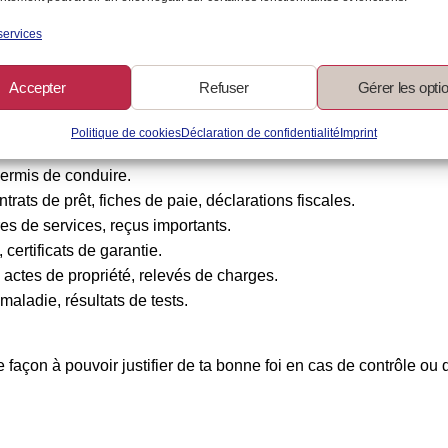
services
r et à conserver
Accepter
Refuser
Gérer les opti
Politique de cookies
Déclaration de confidentialité
Imprint
s organiser et conserver :
 permis de conduire.
rats de prêt, fiches de paie, déclarations fiscales.
ures de services, reçus importants.
 certificats de garantie.
, actes de propriété, relevés de charges.
aladie, résultats de tests.
e façon à pouvoir justifier de ta bonne foi en cas de contrôle ou