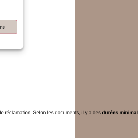
ons
 de réclamation. Selon les documents, il y a des
durées minima