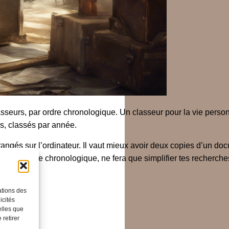
sseurs, par ordre chronologique. Un classeur pour la vie person
es, classés par année.
rangés sur l’ordinateur. Il vaut mieux avoir deux copies d’un do
on
, par ordre chronologique, ne fera que simplifier tes recherche
ations des
icités
elles que
 retirer