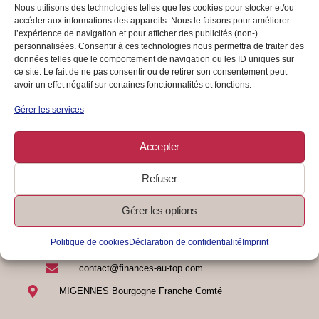
ses affaires administratives
Nous utilisons des technologies telles que les cookies pour stocker et/ou
accéder aux informations des appareils. Nous le faisons pour améliorer
AUTO-ENTREPRENDRE
l’expérience de navigation et pour afficher des publicités (non-)
personnalisées. Consentir à ces technologies nous permettra de traiter des
Evite la phobie administrative en apportant un soin particulier au
données telles que le comportement de navigation ou les ID uniques sur
classement et au rangement.
ce site. Le fait de ne pas consentir ou de retirer son consentement peut
avoir un effet négatif sur certaines fonctionnalités et fonctions.
Gérer les services
05/08/2024
/
0 Commentaire
Lire La Suite
Accepter
Refuser
Gérer les options
Politique de cookies
Déclaration de confidentialité
Imprint
07 83 17 81 04
contact@finances-au-top.com
MIGENNES Bourgogne Franche Comté