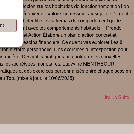
ur et une réflexion sur tes habitudes de fonctionnement en lien
ion et découverte Explore ton ressenti au sujet de l’argent et
nétaires et identifie les schémas de comportement qui te
ons
x qui résonnent avec tes comportements habituels. Prends
nsformation et Action Élabore un plan d’action concret et
 et à tes besoins financiers. Ce que tu vas explorer Les 8
 ton histoire personnelle. Des exercices d’introspection pour
inancière. Des outils pratiques pour intégrer tes nouvelles
dans les archétypes monétaires. Ludyvine MENTHEOUR,
 pratiques et des exercices personnalisés entre chaque session
au Top. (mise à jour, le 10/06/2025)
Lire La Suite