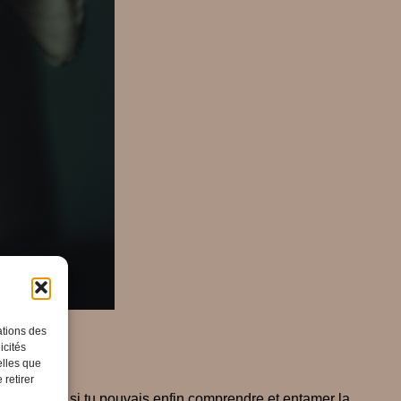
ations des
icités
elles que
 retirer
finances ?Et si tu pouvais enfin comprendre et entamer la