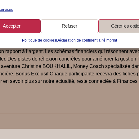
lement 3 jours ? Christine et moi te proposons un voyage intérie
services
1 live d’1h30 par datede 18h30 à 20 heures. JOUR 1 : Introspect
lien avec tes expériences de vie. Rencontre les archétypes mo
Accepter
Refuser
Gérer les opti
es multiples facettes des archétypes monétaires et observe ceu
ers et identifie les schémas qui te parlent le plus. JOUR 3 : Tra
Politique de cookies
Déclaration de confidentialité
Imprint
t. Repars avec des stratégies pratiques, adaptées à ta situation
n rapport à l’argent. Les schémas financiers qui résonnent avec
er. Des pistes de réflexion concrètes pour améliorer ta gestion f
ette aventure Christine BOUKHALIL, Money Coach spécialisée 
ancière. Bonus Exclusif Chaque participante recevra des fiches
 en savoir plus sur notre actualité, reste connectée à Finances 