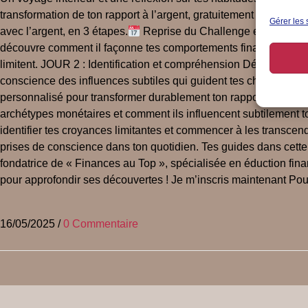
transformation de ton rapport à l’argent, gratuitement et en seu
Gérer les 
avec l’argent, en 3 étapes.
Reprise du Challenge en septembre
découvre comment il façonne tes comportements financiers, en 
limitent. JOUR 2 : Identification et compréhension Découvre l
conscience des influences subtiles qui guident tes choix financi
personnalisé pour transformer durablement ton rapport à l’argen
archétypes monétaires et comment ils influencent subtilement to
identifier tes croyances limitantes et commencer à les transcend
prises de conscience dans ton quotidien. Tes guides dans c
fondatrice de « Finances au Top », spécialisée en éduction fin
pour approfondir ses découvertes ! Je m’inscris maintenant Pour
16/05/2025
/
0 Commentaire