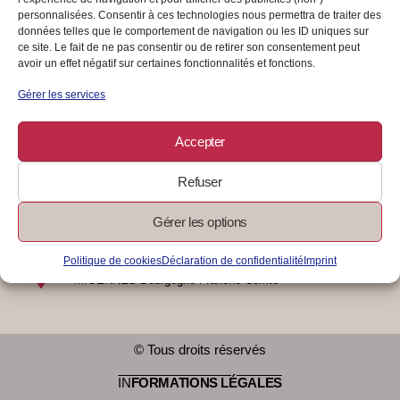
personnalisées. Consentir à ces technologies nous permettra de traiter des
données telles que le comportement de navigation ou les ID uniques sur
ce site. Le fait de ne pas consentir ou de retirer son consentement peut
17/06/2024
/
0 Commentaire
Lire La Suite
avoir un effet négatif sur certaines fonctionnalités et fonctions.
Gérer les services
Accepter
Refuser
Gérer les options
07 83 17 81 04
contact@finances-au-top.com
Politique de cookies
Déclaration de confidentialité
Imprint
MIGENNES Bourgogne Franche Comté
© Tous droits réservés
IN
FORMATIONS LÉGALES