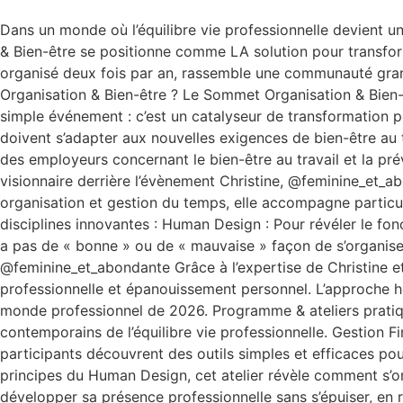
Dans un monde où l’équilibre vie professionnelle devient 
& Bien-être se positionne comme LA solution pour transfor
organisé deux fois par an, rassemble une communauté grand
Organisation & Bien-être ? Le Sommet Organisation & Bien-
simple événement : c’est un catalyseur de transformation po
doivent s’adapter aux nouvelles exigences de bien-être au t
des employeurs concernant le bien-être au travail et la p
visionnaire derrière l’évènement Christine, @feminine_et_a
organisation et gestion du temps, elle accompagne particul
disciplines innovantes : Human Design : Pour révéler le fonc
a pas de « bonne » ou de « mauvaise » façon de s’organis
@feminine_et_abondante Grâce à l’expertise de Christine et
professionnelle et épanouissement personnel. L’approche ho
monde professionnel de 2026. Programme & ateliers pratiqu
contemporains de l’équilibre vie professionnelle. Gestion Fin
participants découvrent des outils simples et efficaces pou
principes du Human Design, cet atelier révèle comment s’o
développer sa présence professionnelle sans s’épuiser, en 