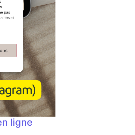
s
es
ne pas
alités et
ions
n ligne