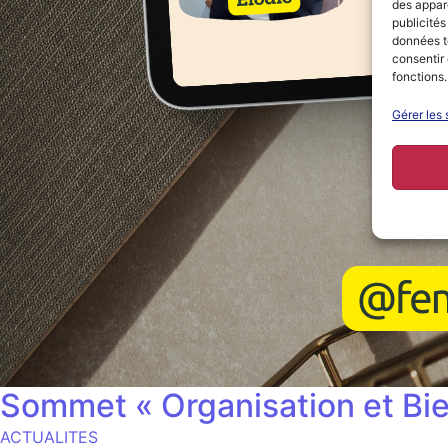
des appare
publicités
données te
consentir 
fonctions.
Gérer les 
Sommet « Organisation et Bien
ACTUALITES