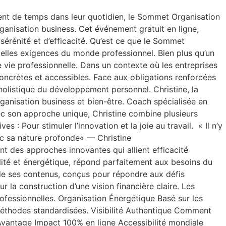
uent de temps dans leur quotidien, le Sommet Organisation
anisation business. Cet événement gratuit en ligne,
érénité et d’efficacité. Qu’est ce que le Sommet
elles exigences du monde professionnel. Bien plus qu’un
e vie professionnelle. Dans un contexte où les entreprises
concrètes et accessibles. Face aux obligations renforcées
olistique du développement personnel. Christine, la
rganisation business et bien-être. Coach spécialisée en
ec son approche unique, Christine combine plusieurs
: Pour stimuler l’innovation et la joie au travail. « Il n’y
c sa nature profonde« — Christine
nt des approches innovantes qui allient efficacité
lité et énergétique, répond parfaitement aux besoins du
de ses contenus, conçus pour répondre aux défis
r la construction d’une vision financière claire. Les
rofessionnelles. Organisation Énergétique Basé sur les
méthodes standardisées. Visibilité Authentique Comment
 Avantage Impact 100% en ligne Accessibilité mondiale