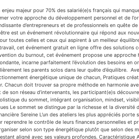
un enjeu majeur pour 70% des salarié(e)s français qui manq
mer votre approche du développement personnel et de l’org
issante d’entrepreneurs et de professionnels en quête de s
être est un événement révolutionnaire qui répond aux nouv
ur toutes celles et ceux qui aspirent à un meilleur équilibr
ravail, cet événement gratuit en ligne offre des solutions 
révention du burnout, cet événement propose une approche h
bondante, incarne parfaitement l’évolution des besoins en o
ièrement les parents solos dans leur quête d’équilibre. Av
tionnement énergétique unique de chacun, Pratiques créatives 
er. Chacun doit trouver sa propre méthode en harmonie ave
 de son réseau d’intervenants, les participant(e)s découvre
listique du sommet, intégrant organisation, mindset, visibi
es Le sommet se distingue par la richesse et la diversité 
ancière Sereine L’un des ateliers les plus appréciés porte su
r reprendre le contrôle de leurs finances personnelles et p
rganiser selon son type énergétique plutôt que selon des 
restant aligné avec ses valeurs profondes. Caractéristique