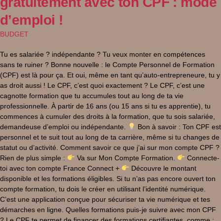
gratuitement avec ton CPF : mode
d’emploi !
BUDGET
Tu es salariée ? indépendante ? Tu veux monter en compétences
sans te ruiner ? Bonne nouvelle : le Compte Personnel de Formation
(CPF) est là pour ça. Et oui, même en tant qu’auto-entrepreneure, tu y
as droit aussi ! Le CPF, c’est quoi exactement ? Le CPF, c’est une
cagnotte formation que tu accumules tout au long de ta vie
professionnelle. À partir de 16 ans (ou 15 ans si tu es apprentie), tu
commences à cumuler des droits à la formation, que tu sois salariée,
demandeuse d’emploi ou indépendante.
Bon à savoir : Ton CPF est
personnel et te suit tout au long de ta carrière, même si tu changes de
statut ou d’activité. Comment savoir ce que j’ai sur mon compte CPF ?
Rien de plus simple :
Va sur Mon Compte Formation.
Connecte-
toi avec ton compte France Connect +
Découvre le montant
disponible et les formations éligibles. Si tu n’as pas encore ouvert ton
compte formation, tu dois le créer en utilisant l’identité numérique.
C’est une application conçue pour sécuriser ta vie numérique et tes
démarches en ligne. Quelles formations puis-je suivre avec mon CPF
? Le CPF te permet de financer des formations certifiantes, comme :