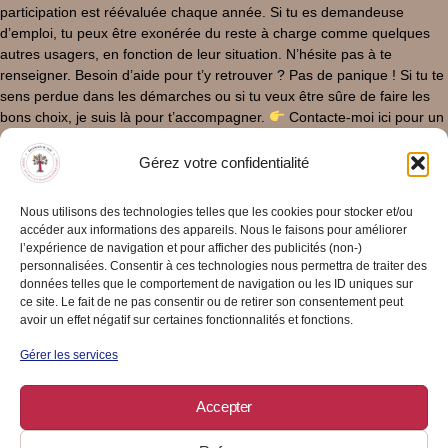
participation est réévaluée chaque année. Si tu es demandeuse
d’emploi, tu peux être exonérée du reste à charge comme quelques
autres usagers, en fonction de leur situation. N’hésite pas à te
renseigner. Besoin d’aide pour t’y retrouver ? Pas de panique ! Si tu te
sens perdue dans les démarches ou si tu veux être sûre de faire les
bons choix, je suis là pour t’accompagner.
Contacte-moi ici pour un
accompagnement personnalisé. En résumé
Le CPF est accessible
aux salariées et aux indépendantes.
Il est alimenté chaque année à
Gérez votre confidentialité
hauteur de 500 €.
Il permet de financer des formations certifiantes.
Les démarches se font en ligne sur Mon Compte Formation.
Je
Nous utilisons des technologies telles que les cookies pour stocker et/ou
suis là pour t’aider à chaque étape. Prête à booster tes compétences
accéder aux informations des appareils. Nous le faisons pour améliorer
et à faire évoluer ton carrière ou ton activité ? Le CPF est un outil
l’expérience de navigation et pour afficher des publicités (non-)
précieux pour investir sur toi et sur ton avenir professionnel. Ne laisse
personnalisées. Consentir à ces technologies nous permettra de traiter des
données telles que le comportement de navigation ou les ID uniques sur
pas passer cette opportunité ! Je prends rendez-vous (Mise à jour –
ce site. Le fait de ne pas consentir ou de retirer son consentement peut
13/05/2025)
avoir un effet négatif sur certaines fonctionnalités et fonctions.
Gérer les services
04/03/2025
/
0 Commentaire
Lire La Suite
Accepter