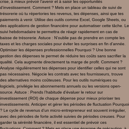
crise, à mieux prévoir l’avenir et à saisir les opportunités
d’investissement. Comment ? Mets en place un tableau de suivi de
trésorerie où tu répertories tes revenus, tes dépenses, ainsi que tes
paiements à venir. Utilise des outils comme Excel, Google Sheets, ou
des applications de gestion financière pour automatiser cette tâche. Le
suivi hebdomadaire te permettra de réagir rapidement en cas de
baisse de trésorerie. Astuce : N’oublie pas de prendre en compte les
taxes et les charges sociales pour éviter les surprises en fin d’année.
Optimiser les dépenses professionnelles Pourquoi ? Une bonne
gestion des dépenses te permet de réduire tes coûts sans sacrifier la
qualité. Cela augmente directement ta marge de profit. Comment ?
Analyse régulièrement tes dépenses pour identifier celles qui ne sont
pas nécessaires. Négocie les contrats avec tes fournisseurs, trouve
des alternatives moins coûteuses. Pour les outils numériques ou
logiciels, privilégie les abonnements annuels ou les versions open-
source. Astuce : Prends l’habitude d’évaluer le retour sur
investissement (ROI) de chaque dépense pour mieux prioriser tes
investissements. Anticiper et gérer les périodes de fluctuation Pourquoi
? Le cycle de revenus d’un micro-entrepreneur est souvent irrégulier,
avec des périodes de forte activité suivies de périodes creuses. Pour
garder ta sérénité financière, il est essentiel de prévoir ces
fluctuations. Comment ? Mets en place une épargne de précaution, à