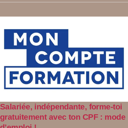
Salariée, indépendante, forme-toi
gratuitement avec ton CPF : mode
d’emploi !