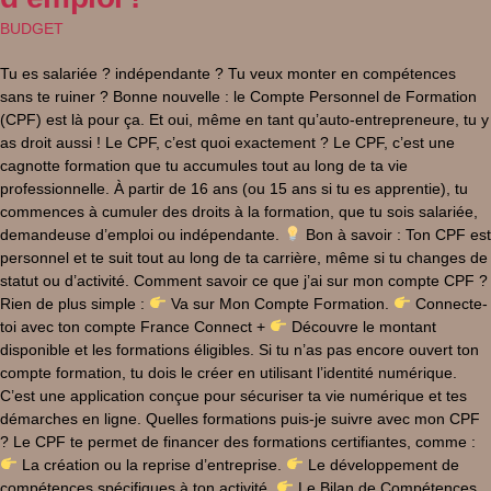
BUDGET
Tu es salariée ? indépendante ? Tu veux monter en compétences
sans te ruiner ? Bonne nouvelle : le Compte Personnel de Formation
(CPF) est là pour ça. Et oui, même en tant qu’auto-entrepreneure, tu y
as droit aussi ! Le CPF, c’est quoi exactement ? Le CPF, c’est une
cagnotte formation que tu accumules tout au long de ta vie
professionnelle. À partir de 16 ans (ou 15 ans si tu es apprentie), tu
commences à cumuler des droits à la formation, que tu sois salariée,
demandeuse d’emploi ou indépendante.
Bon à savoir : Ton CPF est
personnel et te suit tout au long de ta carrière, même si tu changes de
statut ou d’activité. Comment savoir ce que j’ai sur mon compte CPF ?
Rien de plus simple :
Va sur Mon Compte Formation.
Connecte-
toi avec ton compte France Connect +
Découvre le montant
disponible et les formations éligibles. Si tu n’as pas encore ouvert ton
compte formation, tu dois le créer en utilisant l’identité numérique.
C’est une application conçue pour sécuriser ta vie numérique et tes
démarches en ligne. Quelles formations puis-je suivre avec mon CPF
? Le CPF te permet de financer des formations certifiantes, comme :
La création ou la reprise d’entreprise.
Le développement de
compétences spécifiques à ton activité.
Le Bilan de Compétences.