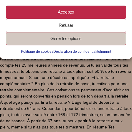
marchandises : 1 trimestre : 6 033 € 2 trimestres : 12 066 € 3
trimestres : 18 099 € 4 trimestres : 24 132 € Prestations de services
Accepter
commerciales et artisanales (BIC) : 1 trimestre : 3 500 € 2 trimestres :
7 000 € 3 trimestres : 10 500 € 4 trimestres : 14 001 € Autres
Refuser
prestations de services et professions libérales non réglementées
(BNC) : 1 trimestre : 2 562 € 2 trimestres : 5 124 € 3 trimestres : 7 687
Gérer les options
€ 4 trimestres : 10 249 € Professions libérales réglementées relevant
de la Cipav : 1 trimestre : 2 660 € 2 trimestres : 5 320 € 3 trimestres :
Politique de cookies
Déclaration de confidentialité
Imprint
7 980 € 4 trimestres : 10 640 € Comment est calculée ma retraite ? Ta
retraite de base est calculée comme celle des salariés : on prend en
compte tes 25 meilleures années de revenus. Si tu as validé tous tes
trimestres, tu obtiens une retraite à taux plein, soit 50 % de ton revenu
moyen annuel. Sinon, une décote est appliquée. Et la retraite
complémentaire ? En plus de la retraite de base, tu cotises pour une
retraite complémentaire. Ces cotisations te permettent d’acquérir des
points, qui seront convertis en pension lors de ton départ à la retraite.
À quel âge puis-je partir à la retraite ? L’âge légal de départ à la
retraite est de 64 ans. Cependant, pour bénéficier d’une retraite à taux
plein, tu dois avoir validé entre 168 et 172 trimestres, selon ton année
de naissance. À partir de 67 ans, tu peux partir à la retraite à taux
plein, même si tu n’as pas tous tes trimestres. En résumé Tes