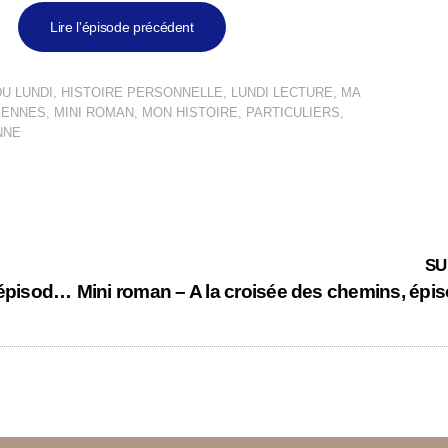
Lire l'épisode précédent
U LUNDI
,
HISTOIRE PERSONNELLE
,
LUNDI LECTURE
,
MA
GENNES
,
MINI ROMAN
,
MON HISTOIRE
,
PARTICULIERS
,
NNE
SU
Mini roman – A la croisée des chemins – épisode 5
Mini roman – A la croisée des chemins, épi