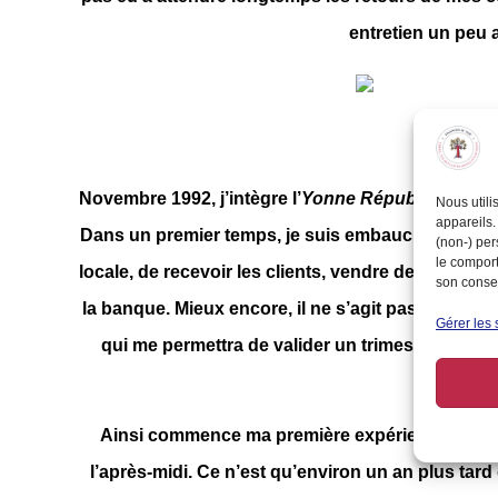
entretien un peu 
Novembre 1992, j’intègre l’
Yonne Républicaine
, j
Nous utili
appareils.
Dans un premier temps, je suis embauchée au tit
(non-) per
le comport
locale, de recevoir les clients, vendre des espaces
son consen
la banque. Mieux encore, il ne s’agit pas d’un job 
Gérer les 
qui me permettra de valider un trimestre de re
Ainsi commence ma première expérience professio
l’après-midi. Ce n’est qu’environ un an plus tard q