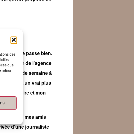
en place se passe bien.
ations des
icités
 m’occuper de l’agence
elles que
 retirer
oser en fin de semaine à
t ça, c’est un vrai plus
is de conduire et mon
ons
rofiterai de mes amis
rrivée d’une journaliste