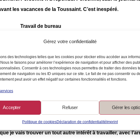
avant les vacances de la Toussaint. C’est inespéré.
Une chance inouïe
Gérez votre confidentialité
ournal local de ma commune. Ma rencontre avec l’employée 
sons des technologies telles que les cookies pour stocker et/ou accéder aux inform
 Nous le faisons pour améliorer l’expérience de navigation et pour afficher des publ
re d’hôtesse commerciale à mi-temps. Je serai en charge de
sonnalisées. Consentir à ces technologies nous permettra de traiter des données t
ement de navigation ou les ID uniques sur ce site. Le fait de ne pas consentir ou de
 publicitaires et des avis de décès, tenir la caisse et la dép
tement peut avoir un effet négatif sur certaines fonctionnalités et fonctions.
ponctuel. Je suis prise pour toutes les vacances scolaires. E
services
traite par an pendant toute ma scolarité, de payer mon perm
Accepter
Refuser
Gérer les opti
voyage en Angleterre.
Politique de cookies
Déclaration de confidentialité
Imprint
nnelle. À chaque vacance, je travaillerai le matin, et je p
ue je vais trouver un tout autre intérêt à travailler, avec l’a