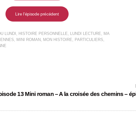
Lire l'épisode précédent
U LUNDI
,
HISTOIRE PERSONNELLE
,
LUNDI LECTURE
,
MA
GENNES
,
MINI ROMAN
,
MON HISTOIRE
,
PARTICULIERS
,
NNE
pisode 13