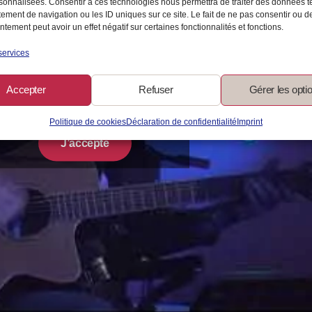
sonnalisées. Consentir à ces technologies nous permettra de traiter des données t
ement de navigation ou les ID uniques sur ce site. Le fait de ne pas consentir ou de
tement peut avoir un effet négatif sur certaines fonctionnalités et fonctions.
services
Cliquez sur « J’accepte » pour activer
Accepter
Refuser
Gérer les opti
Youtube
Politique de cookies
Politique de cookies
Déclaration de confidentialité
Imprint
J’accepte