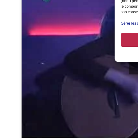
(non-) per
le comport
son consen
Gérer les 