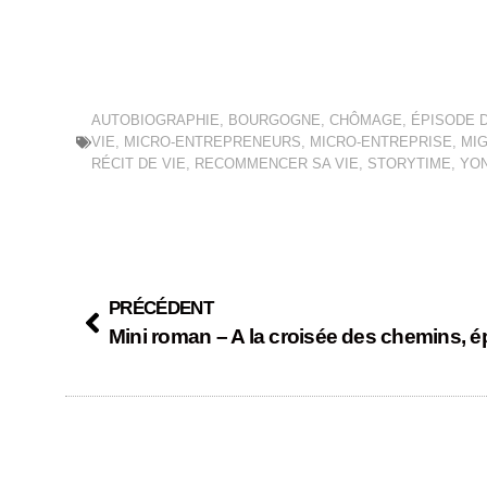
AUTOBIOGRAPHIE
,
BOURGOGNE
,
CHÔMAGE
,
ÉPISODE D
VIE
,
MICRO-ENTREPRENEURS
,
MICRO-ENTREPRISE
,
MI
RÉCIT DE VIE
,
RECOMMENCER SA VIE
,
STORYTIME
,
YO
PRÉCÉDENT
Mini roman – A la croisée des chemins, é