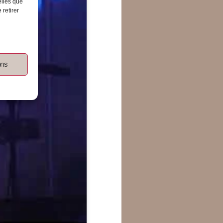
elles que
 retirer
ons