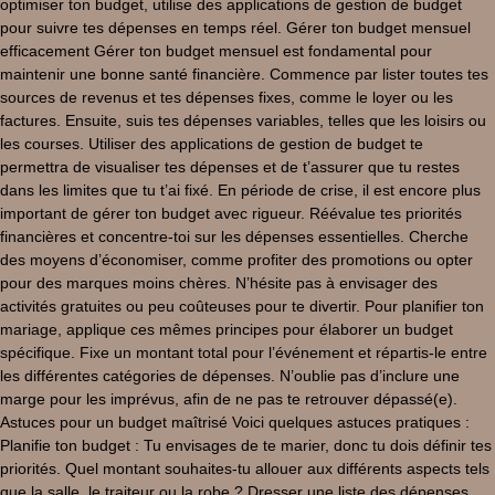
optimiser ton budget, utilise des applications de gestion de budget
pour suivre tes dépenses en temps réel. Gérer ton budget mensuel
efficacement Gérer ton budget mensuel est fondamental pour
maintenir une bonne santé financière. Commence par lister toutes tes
sources de revenus et tes dépenses fixes, comme le loyer ou les
factures. Ensuite, suis tes dépenses variables, telles que les loisirs ou
les courses. Utiliser des applications de gestion de budget te
permettra de visualiser tes dépenses et de t’assurer que tu restes
dans les limites que tu t’ai fixé. En période de crise, il est encore plus
important de gérer ton budget avec rigueur. Réévalue tes priorités
financières et concentre-toi sur les dépenses essentielles. Cherche
des moyens d’économiser, comme profiter des promotions ou opter
pour des marques moins chères. N’hésite pas à envisager des
activités gratuites ou peu coûteuses pour te divertir. Pour planifier ton
mariage, applique ces mêmes principes pour élaborer un budget
spécifique. Fixe un montant total pour l’événement et répartis-le entre
les différentes catégories de dépenses. N’oublie pas d’inclure une
marge pour les imprévus, afin de ne pas te retrouver dépassé(e).
Astuces pour un budget maîtrisé Voici quelques astuces pratiques :
Planifie ton budget : Tu envisages de te marier, donc tu dois définir tes
priorités. Quel montant souhaites-tu allouer aux différents aspects tels
que la salle, le traiteur ou la robe ? Dresser une liste des dépenses