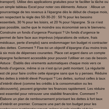
transport). Utilise des applications gratuites pour te faciliter la tâche ou
un simple tableau Excel pour noter ces éléments. Astuce : Alloue un
pourcentage de tes revenus à l’épargne dès le début de chaque mois,
en respectant la règle des 50-30-20 : 50 % pour les besoins
essentiels, 30 % pour les loisirs, et 20 % pour l’épargne. Si ce n’est
pas possible, sache que le moindre sou économisé sera le bienvenu.
Construire un fonds d’urgence Pourquoi ? Un fonds d’urgence te
permet de faire face aux imprévus (réparations de voiture, frais
médicaux, perte d’emploi) sans endommager ton budget ni contracter
des dettes. Comment ? Fixe-toi un objectif d’épargne d’au moins trois
à six mois de dépenses courantes. Place cet argent dans un compte
épargne facilement accessible pour pouvoir l’utiliser en cas de besoin.
Astuce : Établis des virements automatiques chaque mois vers ce
fonds d’urgence, même si ce n’est qu’un petit montant. La régularité
est clé pour faire croître cette épargne sans que tu y penses. Réduire
les dettes à intérêt élevé Pourquoi ? Les dettes, surtout celles à taux
d’intérêt élevé (comme les crédits à la consommation ou les
découverts), peuvent grignoter tes finances rapidement. Les réduire
est essentiel pour retrouver une stabilité financière. Comment ?
Élabore un plan de remboursement priorisant les dettes à fort taux
d’intérêt en premier. Consacre une part de ton budget pour les
rembourser systématiquement, même si cela signifie réduire